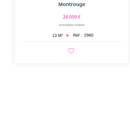
Montrouge
28 000 €
honoraires compris
Réf :
2960
13
M²