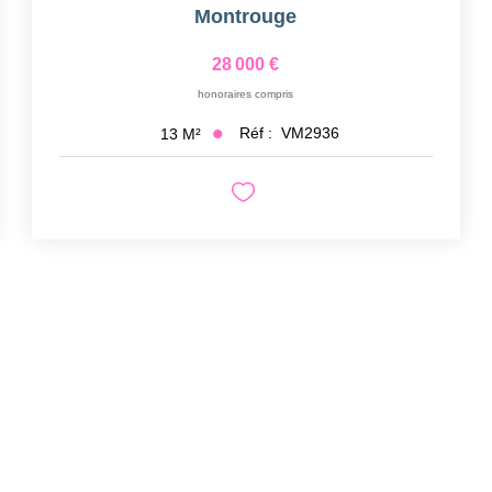
Montrouge
28 000 €
honoraires compris
Réf :
VM2936
13
M²