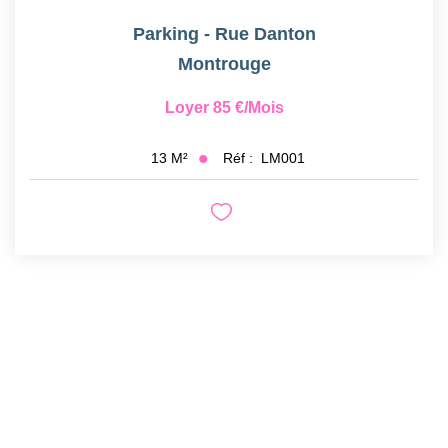
Parking - Rue Danton
Montrouge
Loyer 85 €/mois
Réf :
LM001
13
M²