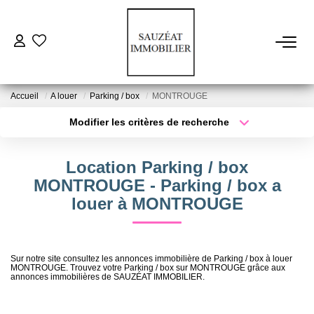
ACHETER
Accueil
A louer
Parking / box
MONTROUGE
LOUER
Modifier les critères de recherche
Type de transaction
Localisation
Acheter
Localisation
ESTIMER
Location Parking / box
Type de bien
Sélectionnez...
Surface min
MONTROUGE - Parking / box a
VENDRE
louer à MONTROUGE
Plus de critères
Budget max
FAIRE GÉRER
Créer une alerte
Sur notre site consultez les annonces immobilière de Parking / box à louer
MONTROUGE. Trouvez votre Parking / box sur MONTROUGE grâce aux
annonces immobilières de SAUZÉAT IMMOBILIER.
NOS AGENCES