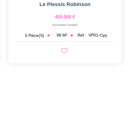
Le Plessis Robinson
455 000 €
honoraires compris
98
M²
Réf :
VP01-Cpy
5
Pièce(s)