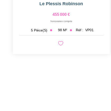
Le Plessis Robinson
455 000 €
honoraires compris
98
M²
Réf :
VP01
5
Pièce(s)