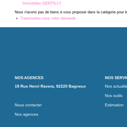
Immobilier GENTILLY
Nous n'avons pas de biens à vous proposer dans la catégorie pour le
Transmettez-nous votre demande
NOS AGENCES
NOS SERVI
19 Rue Henri Ravera, 92220 Bagneux
Nos actualit
Nos outils
Nous contacter
Estimation
Nos agences