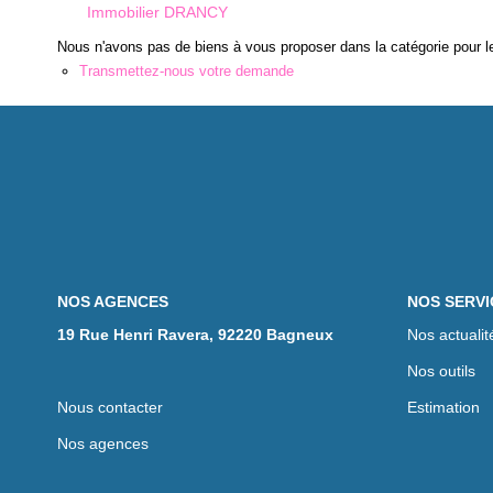
Immobilier DRANCY
Nous n'avons pas de biens à vous proposer dans la catégorie pour le
Transmettez-nous votre demande
NOS AGENCES
NOS SERVI
19 Rue Henri Ravera, 92220 Bagneux
Nos actualit
Nos outils
Nous contacter
Estimation
Nos agences