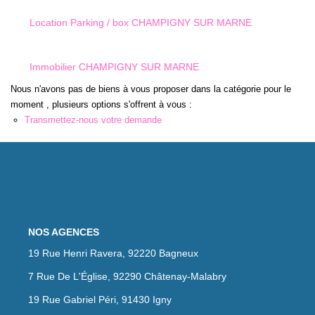
Notre Équipe
Location Parking / box CHAMPIGNY SUR MARNE
Nous Rejoindre
Nos Actualités
Immobilier CHAMPIGNY SUR MARNE
Nous n'avons pas de biens à vous proposer dans la catégorie pour le
moment , plusieurs options s'offrent à vous :
CONTACT
Transmettez-nous votre demande
NOS AGENCES
19 Rue Henri Ravera, 92220 Bagneux
7 Rue De L'Église, 92290 Châtenay-Malabry
19 Rue Gabriel Péri, 91430 Igny