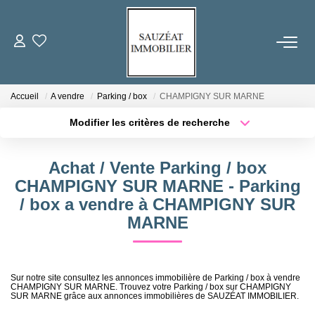
ACHETER
Accueil
A vendre
Parking / box
CHAMPIGNY SUR MARNE
LOUER
Modifier les critères de recherche
Localisation
Type de transaction
Surface min
ESTIMER
Achat / Vente Parking / box
Type de bien
CHAMPIGNY SUR MARNE - Parking
Plus de critères
Budget max
VENDRE
/ box a vendre à CHAMPIGNY SUR
MARNE
Créer une alerte
FAIRE GÉRER
Sur notre site consultez les annonces immobilière de Parking / box à vendre
NOS AGENCES
CHAMPIGNY SUR MARNE. Trouvez votre Parking / box sur CHAMPIGNY
SUR MARNE grâce aux annonces immobilières de SAUZÉAT IMMOBILIER.
Qui Sommes-Nous