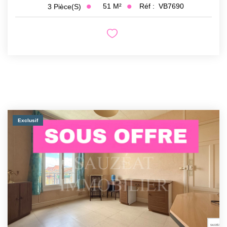
51
M²
Réf :
VB7690
3
Pièce(s)
Exclusif