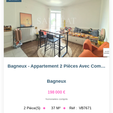
Bagneux - Appartement 2 Pièces Avec Combles
Bagneux
198 000 €
honoraires compris
37
M²
Réf :
VB7671
2
Pièce(s)