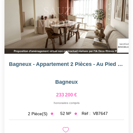
Bagneux - Appartement 2 Pièces - Au Pied Du Métro 4
Bagneux
233 200 €
honoraires compris
52
M²
Réf :
VB7647
2
Pièce(s)