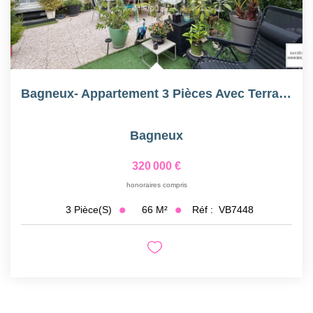
Bagneux- Appartement 3 Pièces Avec Terrasse De 60 M2
Bagneux
320 000 €
honoraires compris
66
M²
Réf :
VB7448
3
Pièce(s)