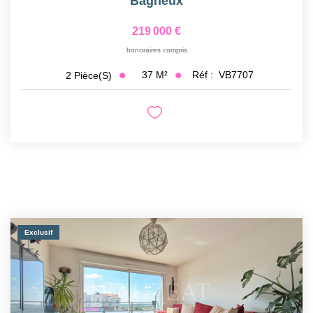
Bagneux
219 000 €
honoraires compris
37
M²
Réf :
VB7707
2
Pièce(s)
Exclusif