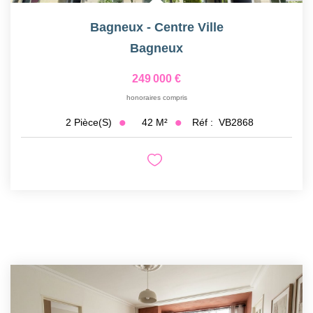
Bagneux - Centre Ville
Bagneux
249 000 €
honoraires compris
42
M²
Réf :
VB2868
2
Pièce(s)