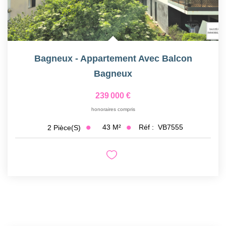
Bagneux - Appartement Avec Balcon
Bagneux
239 000 €
honoraires compris
43
M²
Réf :
VB7555
2
Pièce(s)