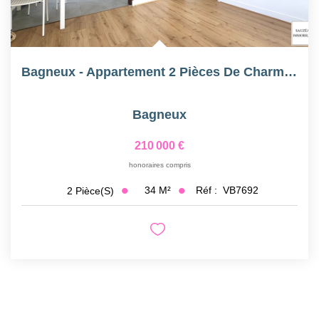
Bagneux - Appartement 2 Pièces De Charme - Quartier Métro 4...
Bagneux
210 000 €
honoraires compris
34
M²
Réf :
VB7692
2
Pièce(s)