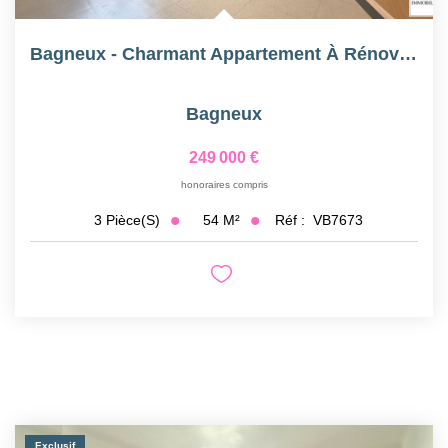
Bagneux - Charmant Appartement À Rénover - Place Dampierre
Bagneux
249 000 €
honoraires compris
54
M²
Réf :
VB7673
3
Pièce(s)
Exclusif