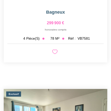
Bagneux
299 900 €
honoraires compris
78
M²
Réf :
VB7581
4
Pièce(s)
Exclusif