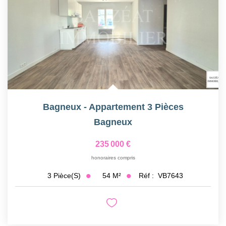
Bagneux - Appartement 3 Pièces
Bagneux
235 000 €
honoraires compris
54
M²
Réf :
VB7643
3
Pièce(s)