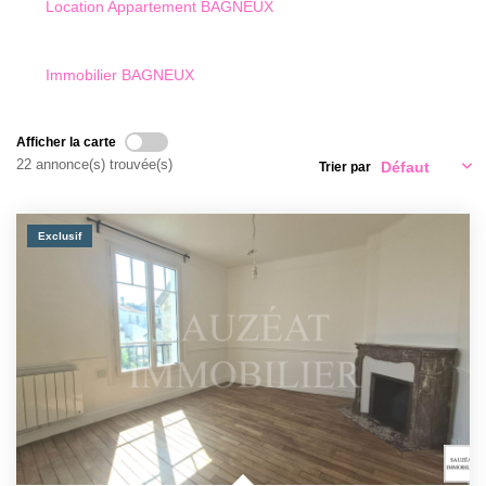
Qui Sommes-Nous
Location Appartement BAGNEUX
Notre Équipe
Nous Rejoindre
Immobilier BAGNEUX
Nos Actualités
Afficher la carte
22 annonce(s) trouvée(s)
Trier par
CONTACT
Exclusif