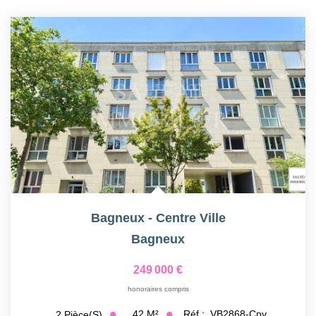
Bagneux - Centre Ville
Bagneux
249 000 €
honoraires compris
42
M²
Réf :
VB2868-Cpy
2
Pièce(s)