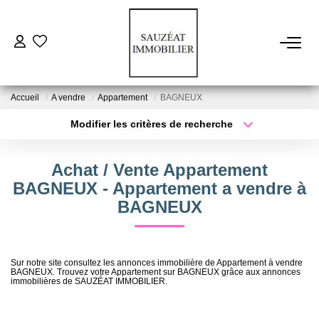
ACHETER
Accueil
A vendre
Appartement
BAGNEUX
LOUER
Modifier les critères de recherche
Type de transaction
Localisation
Acheter
Localisation
ESTIMER
Achat / Vente Appartement
Type de bien
Sélectionnez...
Surface min
BAGNEUX - Appartement a vendre à
VENDRE
BAGNEUX
Plus de critères
Budget max
FAIRE GÉRER
Créer une alerte
Sur notre site consultez les annonces immobilière de Appartement à vendre
BAGNEUX. Trouvez votre Appartement sur BAGNEUX grâce aux annonces
immobilières de SAUZÉAT IMMOBILIER.
NOS AGENCES