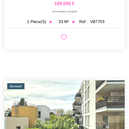
189 000 €
honoraires compris
33
M²
Réf :
VB7703
1
Pièce(s)
Exclusif