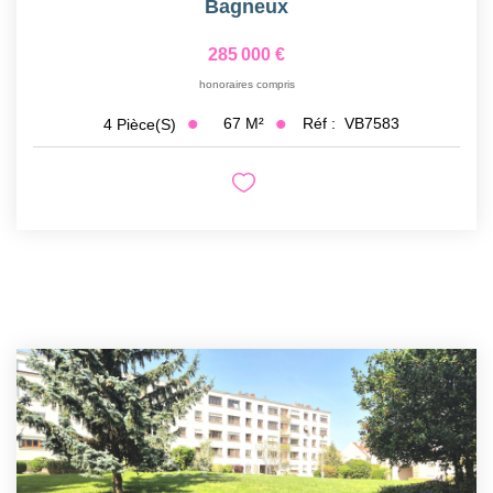
Bagneux
285 000 €
honoraires compris
67
M²
Réf :
VB7583
4
Pièce(s)