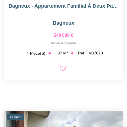
Bagneux - Appartement Familial À Deux Pas Du Métro
Bagneux
540 000 €
honoraires compris
87
M²
Réf :
VB7670
4
Pièce(s)
Exclusif