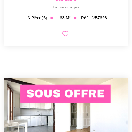
honoraires compris
63
M²
Réf :
VB7696
3
Pièce(s)