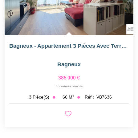
Bagneux - Appartement 3 Pièces Avec Terrasse De 14m² -...
Bagneux
385 000 €
honoraires compris
66
M²
Réf :
VB7636
3
Pièce(s)