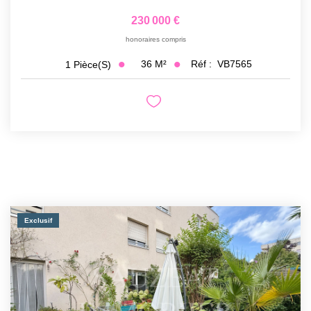
230 000 €
honoraires compris
36
M²
Réf :
VB7565
1
Pièce(s)
Exclusif