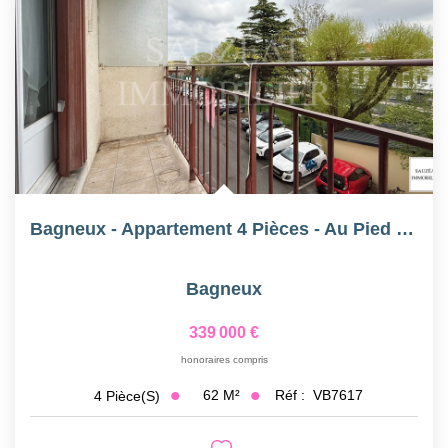
Bagneux - Appartement 4 Pièces - Au Pied Du Métro 4 Et 15
Bagneux
339 000 €
honoraires compris
62
M²
Réf :
VB7617
4
Pièce(s)