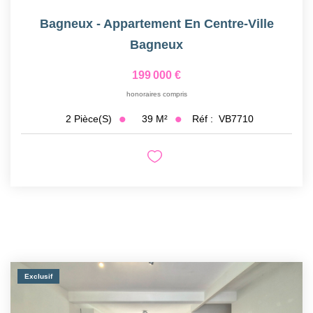
Bagneux - Appartement En Centre-Ville
Bagneux
199 000 €
honoraires compris
39
M²
Réf :
VB7710
2
Pièce(s)
Exclusif