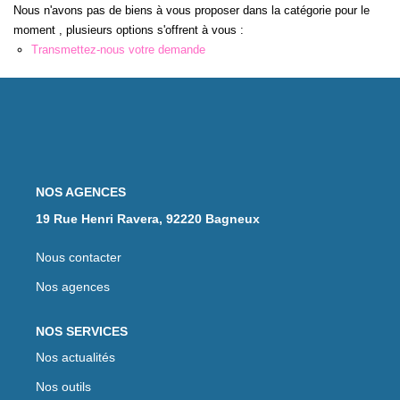
Qui Sommes-Nous
Nous n'avons pas de biens à vous proposer dans la catégorie pour le
Notre Équipe
moment , plusieurs options s'offrent à vous :
Transmettez-nous votre demande
Nous Rejoindre
Nos Actualités
CONTACT
NOS AGENCES
19 Rue Henri Ravera, 92220 Bagneux
Nous contacter
Nos agences
NOS SERVICES
Nos actualités
Nos outils