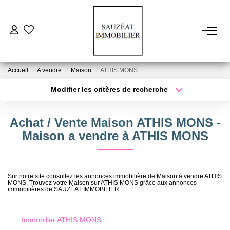
ACHETER
Accueil
A vendre
Maison
ATHIS MONS
LOUER
Modifier les critères de recherche
Type de transaction
Localisation
Acheter
Localisation
ESTIMER
Achat / Vente Maison ATHIS MONS -
Type de bien
Sélectionnez...
Surface min
Maison a vendre à ATHIS MONS
VENDRE
Plus de critères
Budget max
FAIRE GÉRER
Sur notre site consultez les annonces immobilière de Maison à vendre ATHIS
MONS. Trouvez votre Maison sur ATHIS MONS grâce aux annonces
Créer une alerte
immobilières de SAUZÉAT IMMOBILIER.
NOS AGENCES
Immobilier ATHIS MONS