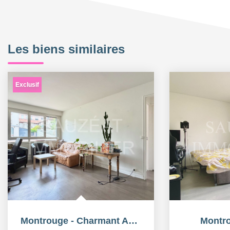
Les biens similaires
Exclusif
Montrouge - Charmant Appartement 2 pièces
Montro