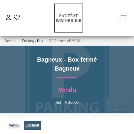
ACHETER
Accueil
Parking / Box
Référence VB6606
LOUER
Bagneux - Box fermé
ESTIMER
Bagneux
VENDRE
Vendu
FAIRE GÉRER
Réf : VB6606
NOS AGENCES
Vendu
Exclusif