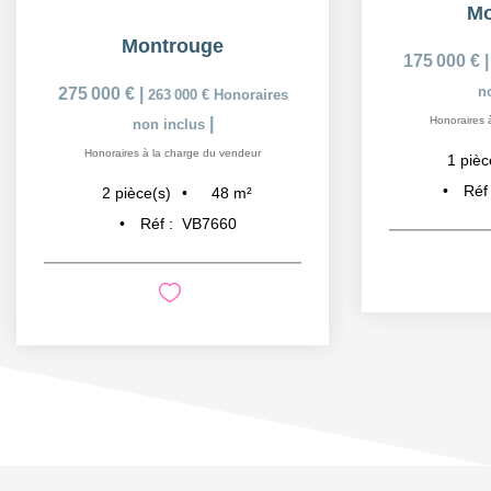
Mo
Montrouge
175 000 €
n
275 000 €
|
263 000 €
Honoraires
|
Honoraires 
non inclus
Honoraires à la charge du vendeur
1
pièc
Réf
48
m²
2
pièce(s)
Réf :
VB7660