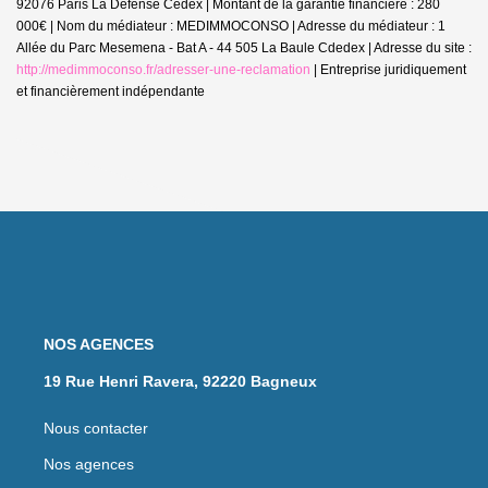
92076 Paris La Défense Cedex | Montant de la garantie financière : 280
000€ | Nom du médiateur : MEDIMMOCONSO | Adresse du médiateur : 1
Allée du Parc Mesemena - Bat A - 44 505 La Baule Cdedex | Adresse du site :
http://medimmoconso.fr/adresser-une-reclamation
|
Entreprise juridiquement
et financièrement indépendante
NOS AGENCES
19 Rue Henri Ravera, 92220 Bagneux
Nous contacter
Nos agences