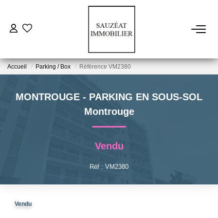
ACHETER
Accueil
Parking / Box
Référence VM2380
LOUER
MONTROUGE - PARKING EN SOUS-SOL
ESTIMER
Montrouge
VENDRE
Vendu
FAIRE GÉRER
Réf : VM2380
NOS AGENCES
Vendu