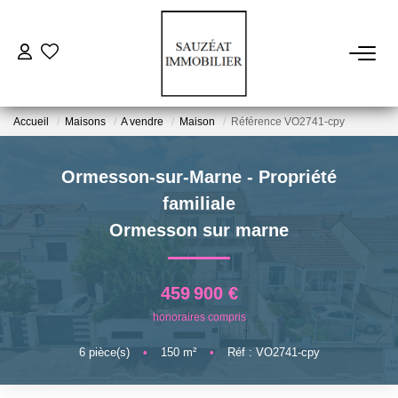
ACHETER
Accueil
Maisons
A vendre
Maison
Référence VO2741-cpy
LOUER
Ormesson-sur-Marne - Propriété
ESTIMER
familiale
Ormesson sur marne
VENDRE
459 900 €
FAIRE GÉRER
honoraires compris
6
pièce(s)
•
150
m²
•
Réf : VO2741-cpy
NOS AGENCES