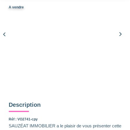
Qui Sommes-Nous
A vendre
Notre Équipe
Nous Rejoindre
Nos Actualités
CONTACT
Description
Réf : VO2741-cpy
SAUZÉAT IMMOBILIER a le plaisir de vous présenter cette