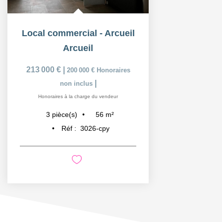
Local commercial - Arcueil
Arcueil
213 000 €
|
200 000 €
Honoraires
|
non inclus
Honoraires à la charge du vendeur
56
m²
3
pièce(s)
Réf :
3026-cpy