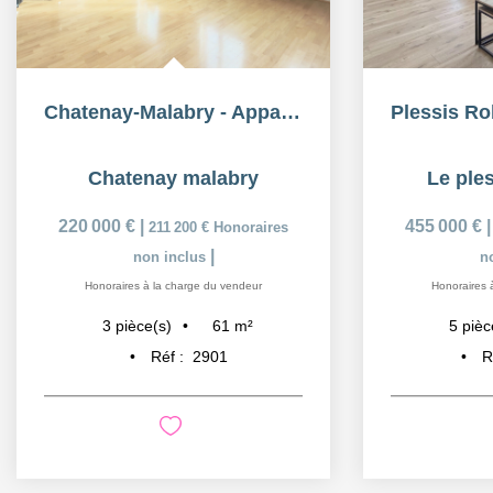
Chatenay-Malabry - Appartement 3 pièces lumineux
Chatenay malabry
Le ple
220 000 €
|
455 000 €
211 200 €
Honoraires
|
non inclus
n
Honoraires à la charge du vendeur
Honoraires 
61
m²
3
pièce(s)
5
pièc
Réf :
2901
R