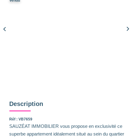
Qui Sommes-Nous
Vendu
Notre Équipe
Nous Rejoindre
Nos Actualités
CONTACT
Description
Réf : VB7659
SAUZÉAT IMMOBILIER vous propose en exclusivité ce
superbe appartement idéalement situé au sein du quartier