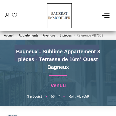
ACHETER
Accueil
Appartements
A vendre
3 pièces
Référence VB7659
LOUER
Bagneux - Sublime Appartement 3
ESTIMER
pièces - Terrasse de 16m² Ouest
Bagneux
VENDRE
Vendu
FAIRE GÉRER
3
pièce(s)
•
56
m²
•
Réf : VB7659
NOS AGENCES