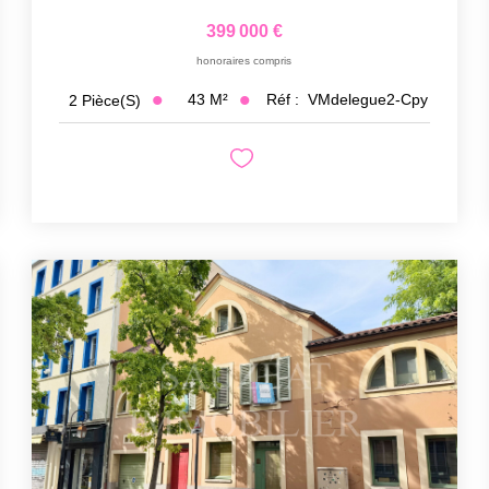
399 000 €
honoraires compris
43
M²
Réf :
VMdelegue2-Cpy
2
Pièce(s)