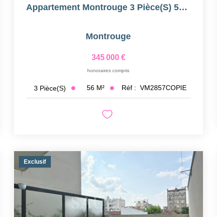
Appartement Montrouge 3 Pièce(s) 56 M2
Montrouge
345 000 €
honoraires compris
56
M²
Réf :
VM2857COPIE
3
Pièce(s)
Exclusif