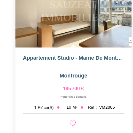
Appartement Studio - Mairie De Montrouge
Montrouge
185 700 €
honoraires compris
19
M²
Réf :
VM2885
1
Pièce(s)