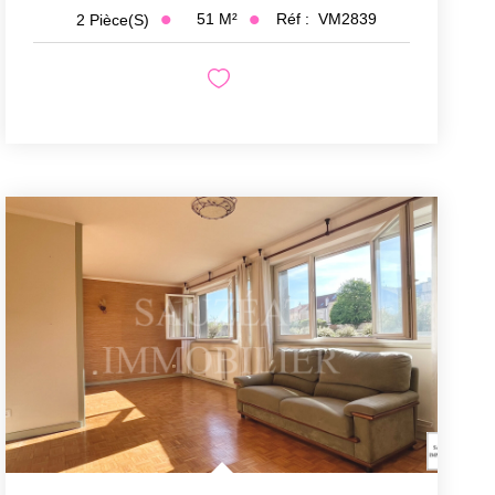
51
M²
Réf :
VM2839
2
Pièce(s)