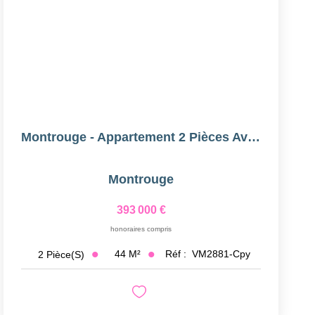
Montrouge - Appartement 2 Pièces Avec Balcon
Montrouge
393 000 €
honoraires compris
44
M²
Réf :
VM2881-Cpy
2
Pièce(s)