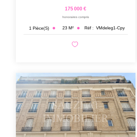
175 000 €
honoraires compris
23
M²
Réf :
VMdeleg1-Cpy
1
Pièce(s)