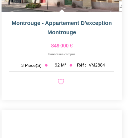
Montrouge - Appartement D'exception
Montrouge
849 000 €
honoraires compris
92
M²
Réf :
VM2884
3
Pièce(s)