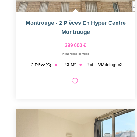
Montrouge - 2 Pièces En Hyper Centre
Montrouge
399 000 €
honoraires compris
43
M²
Réf :
VMdelegue2
2
Pièce(s)