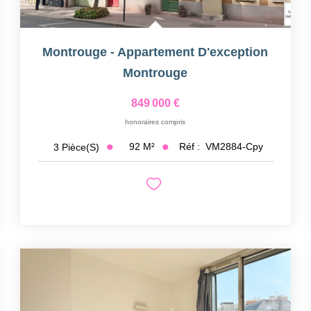
Montrouge - Appartement D'exception
Montrouge
849 000 €
honoraires compris
92
M²
Réf :
VM2884-Cpy
3
Pièce(s)