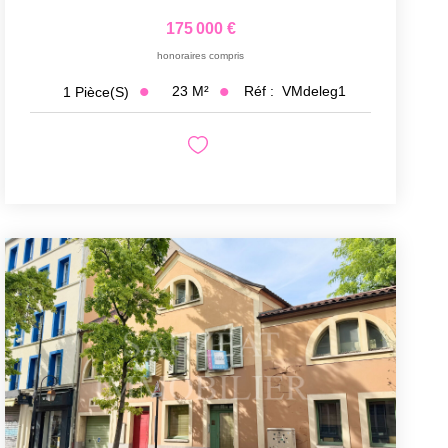
175 000 €
honoraires compris
23
M²
Réf :
VMdeleg1
1
Pièce(s)