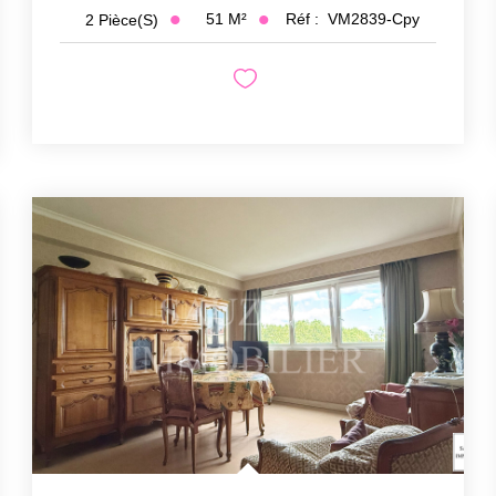
51
M²
Réf :
VM2839-Cpy
2
Pièce(s)