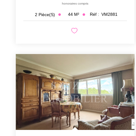
honoraires compris
44
M²
Réf :
VM2881
2
Pièce(s)