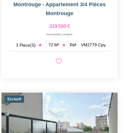
Montrouge - Appartement 3/4 Pièces
Montrouge
319 500 €
honoraires compris
72
M²
Réf :
VM2779-Cpy
3
Pièce(s)
Exclusif