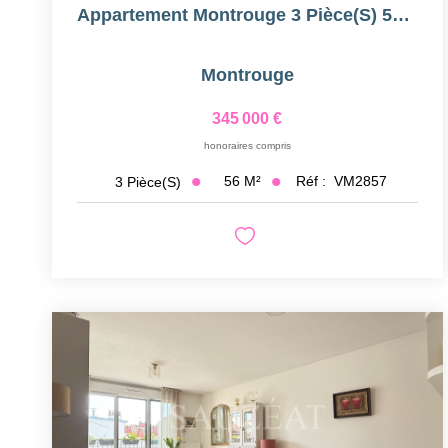
Appartement Montrouge 3 Pièce(s) 56 M2
Montrouge
345 000 €
honoraires compris
56
M²
Réf :
VM2857
3
Pièce(s)