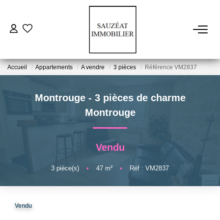
ACHETER
Accueil
Appartements
A vendre
3 pièces
Référence VM2837
LOUER
Montrouge - 3 pièces de charme
ESTIMER
Montrouge
VENDRE
Vendu
FAIRE GÉRER
3
pièce(s)
•
47
m²
•
Réf : VM2837
NOS AGENCES
Vendu