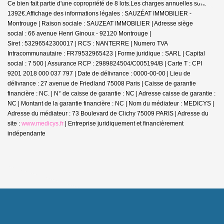
Ce bien fait partie d'une copropriété de 8 lots.Les charges annuelles sont de
1392€.
Affichage des informations légales : SAUZÉAT IMMOBILIER -
Montrouge | Raison sociale : SAUZEAT IMMOBILIER | Adresse siège
social : 66 avenue Henri Ginoux - 92120 Montrouge |
Siret : 53296542300017 | RCS : NANTERRE | Numero TVA
Intracommunautaire : FR79532965423 | Forme juridique : SARL | Capital
social : 7 500 | Assurance RCP : 2989824504/C005194/B |
Carte T : CPI
9201 2018 000 037 797 | Date de délivrance : 0000-00-00 | Lieu de
délivrance : 27 avenue de Friedland 75008 Paris | Caisse de garantie
financière : NC. | N° de caisse de garantie : NC | Adresse caisse de garantie :
NC | Montant de la garantie financière : NC | Nom du médiateur : MEDICYS |
Adresse du médiateur : 73 Boulevard de Clichy 75009 PARIS | Adresse du
site :
www.medicys.fr
|
Entreprise juridiquement et financièrement
indépendante