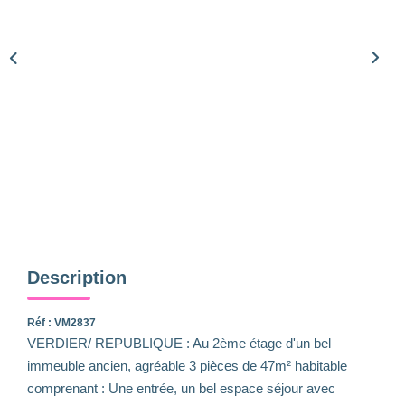
Qui Sommes-Nous
Notre Équipe
Nous Rejoindre
Nos Actualités
CONTACT
Description
Réf : VM2837
VERDIER/ REPUBLIQUE : Au 2ème étage d'un bel
immeuble ancien, agréable 3 pièces de 47m² habitable
comprenant : Une entrée, un bel espace séjour avec