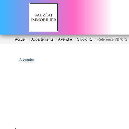
Accueil
Appartements
A vendre
Studio T1
Référence VB7672
A vendre