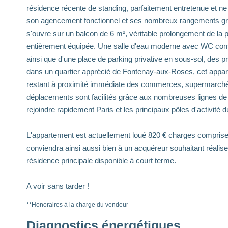
résidence récente de standing, parfaitement entretenue et ne
son agencement fonctionnel et ses nombreux rangements grâc
s'ouvre sur un balcon de 6 m², véritable prolongement de la 
entièrement équipée. Une salle d'eau moderne avec WC comp
ainsi que d'une place de parking privative en sous-sol, des p
dans un quartier apprécié de Fontenay-aux-Roses, cet appart
restant à proximité immédiate des commerces, supermarchés,
déplacements sont facilités grâce aux nombreuses lignes d
rejoindre rapidement Paris et les principaux pôles d'activité du
L'appartement est actuellement loué 820 € charges comprises, 
conviendra ainsi aussi bien à un acquéreur souhaitant réalis
résidence principale disponible à court terme.
A voir sans tarder !
**
Honoraires à la charge du vendeur
Diagnostics énergétiques