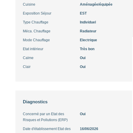
Cuisine
Aménagée/équipée
Exposition Séjour
EST
Type Chauffage
Individuel
Méca. Chauffage
Radiateur
Mode Chauffage
Electrique
Etat intérieur
Très bon
Calme
Oui
Clair
Oui
Diagnostics
Concerné par un Etat des
Oui
Risques et Pollutions (ERP)
Date d'établissement Etat des
16/06/2026