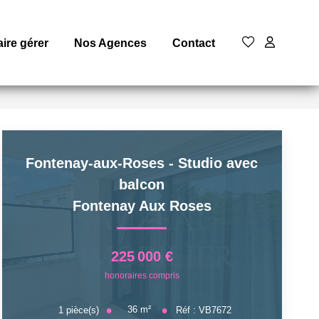
aire gérer
Nos Agences
Contact
Fontenay-aux-Roses - Studio avec
balcon
Fontenay Aux Roses
225 000 €
honoraires compris
36
m²
1
pièce(s)
Réf :
VB7672