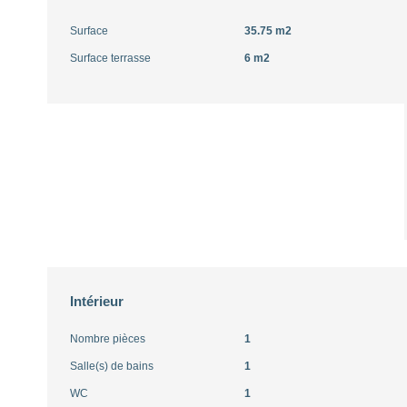
Surface
35.75 m2
Surface terrasse
6 m2
Intérieur
Nombre pièces
1
Salle(s) de bains
1
WC
1