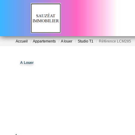
Accueil
Appartements
A louer
Studio T1
Référence LCM285
A Louer