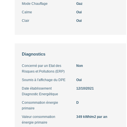
Mode Chauffage
Gaz
Calme
Oui
Clair
Oui
Diagnostics
Concerné par un Etat des
Non
Risques et Pollutions (ERP)
Soumis à l'affichage du DPE
Oui
Date établissement
12/10/2021
Diagnostic Energétique
Consommation énergie
D
primaire
Valeur consommation
349 kWh/m2 par an
énergie primaire