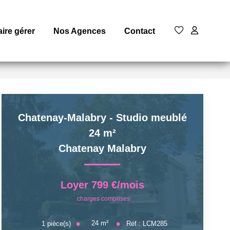
aire gérer
Nos Agences
Contact
Chatenay-Malabry - Studio meublé
24 m²
Chatenay Malabry
Loyer 799 €/mois
charges comprises
24
m²
1
pièce(s)
Réf :
LCM285