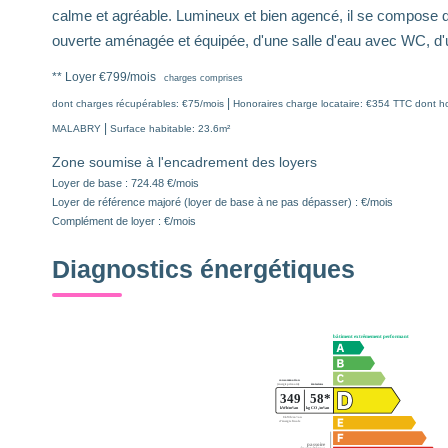
calme et agréable. Lumineux et bien agencé, il se compose d
ouverte aménagée et équipée, d'une salle d'eau avec WC, d'u
**
Loyer €799/mois
charges comprises
|
dont charges récupérables: €75/mois
Honoraires charge locataire: €354 TTC
dont ho
|
MALABRY
Surface habitable: 23.6m²
Zone soumise à l'encadrement des loyers
Loyer de base :
724.48
€/mois
Loyer de référence majoré (loyer de base à ne pas dépasser) :
€/mois
Complément de loyer :
€/mois
Diagnostics énergétiques