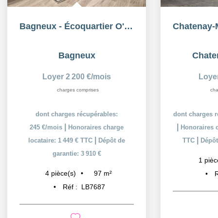
Bagneux - Écoquartier O'MATHURINS - Duplex aux allures...
Bagneux
Chate
Loyer 2 200 €/mois
Loye
charges comprises
cha
dont charges récupérables:
dont charges r
|
|
245 €/mois
Honoraires charge
Honoraires c
|
|
locataire: 1 449 € TTC
Dépôt de
TTC
Dépôt
garantie: 3 910 €
1
pièc
97
m²
4
pièce(s)
R
Réf :
LB7687