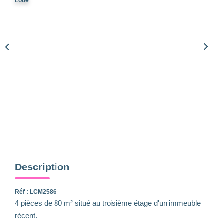
Qui Sommes-Nous
Loué
Notre Équipe
Nous Rejoindre
Nos Actualités
CONTACT
Description
Réf : LCM2586
4 pièces de 80 m² situé au troisième étage d'un immeuble
récent.