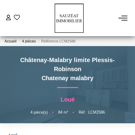
ACHETER
Accueil
4 pièces
Référence LCM2586
LOUER
Châtenay-Malabry limite Plessis-
ESTIMER
Robinson
Chatenay malabry
VENDRE
Loué
FAIRE GÉRER
4
pièce(s)
•
84
m²
•
Réf : LCM2586
NOS AGENCES