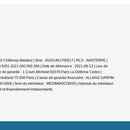
92290 Châtenay-Malabry | Siret : 45291461700017 | RCS : NANTERRE |
I 9201 2021 000 000 268 | Date de délivrance : 2021-09-13 | Lieu de
se de garantie : 1 Cours Michelet 92076 Paris La Défense Cedex |
 Friedland 75 008 Paris | Caisse de garantie financière : ALLIANZ GARFIM
re : 280 000€ | Nom du médiateur : MEDIMMOCONSO | Adresse du médiateur
nt et financièrement indépendante