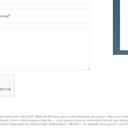
email*
r informatisé par SAUZÉAT IMMOBILIER pour gérer votre demande de contact. Elles sont conser
mément à la loi « informatique et libertés », vous pouvez exercer votre droit d'accès aux do
iste d'opposition au démarchage téléphonique « Bloctel », sur laquelle vous pouvez vous ins