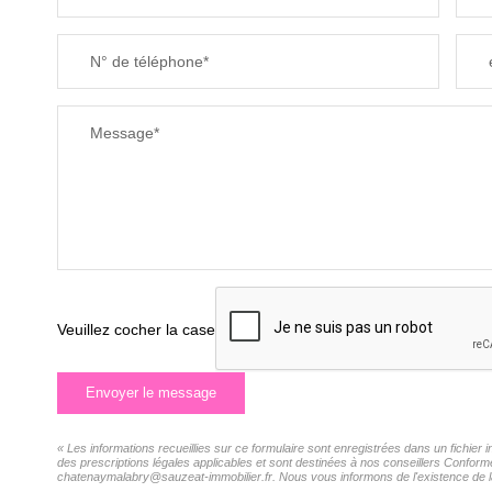
N° de téléphone*
Message*
Veuillez cocher la case
Envoyer le message
« Les informations recueillies sur ce formulaire sont enregistrées dans un fichie
des prescriptions légales applicables et sont destinées à nos conseillers Confor
chatenaymalabry@sauzeat-immobilier.fr. Nous vous informons de l'existence de la l