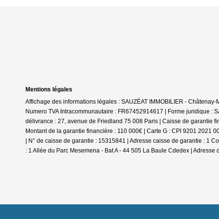
Mentions légales
Affichage des informations légales : SAUZÉAT IMMOBILIER - Châtenay-Mal
Numero TVA Intracommunautaire : FR67452914617 | Forme juridique : SA
délivrance : 27, avenue de Friedland 75 008 Paris | Caisse de garantie 
Montant de la garantie financière : 110 000€ | Carte G : CPI 9201 2021 0
| N° de caisse de garantie : 15315841 | Adresse caisse de garantie : 
: 1 Allée du Parc Mesemena - Bat A - 44 505 La Baule Cdedex | Adresse d