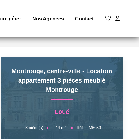
aire gérer
Nos Agences
Contact
Montrouge, centre-ville - Location
appartement 3 pièces meublé
Montrouge
Loué
44
m²
3
pièce(s)
Réf :
LM6059