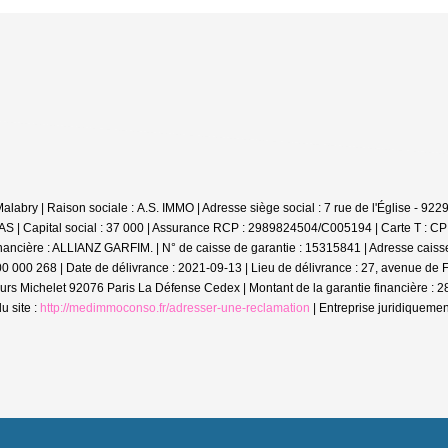
abry | Raison sociale : A.S. IMMO | Adresse siège social : 7 rue de l'Église - 
S | Capital social : 37 000 | Assurance RCP : 2989824504/C005194 |
Carte T : CP
financière : ALLIANZ GARFIM. | N° de caisse de garantie : 15315841 | Adresse cais
00 000 268 | Date de délivrance : 2021-09-13 | Lieu de délivrance : 27, avenue de
1 Cours Michelet 92076 Paris La Défense Cedex | Montant de la garantie financiè
u site :
http://medimmoconso.fr/adresser-une-reclamation
|
Entreprise juridiqueme