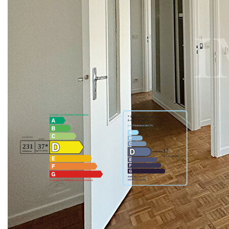
Appartement comprenant : entrée avec placard, séjour
avec balcon, cuisine aménagée et équipée, 2 chambres,
salle de bains et WC.
Place de parking extérieur et cave en sous-sol.
Nos honoraires
Nous contacter
Diagnostics énergétiques
Montant estimé des dépenses annuelles d'énergie pour un
usage standard entre 1164€ et 1576€. indexées aux années
2021,2022 et 2023 (abonnement compris).