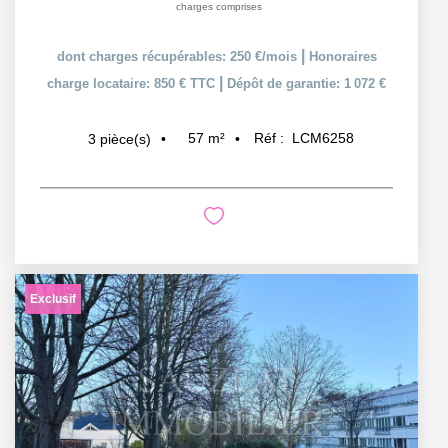
charges comprises
|
dont charges récupérables: 250 €/mois
Honoraires
|
charge locataire: 850 € TTC
Dépôt de garantie: 1 072 €
57
m²
Réf :
LCM6258
3
pièce(s)
Exclusif