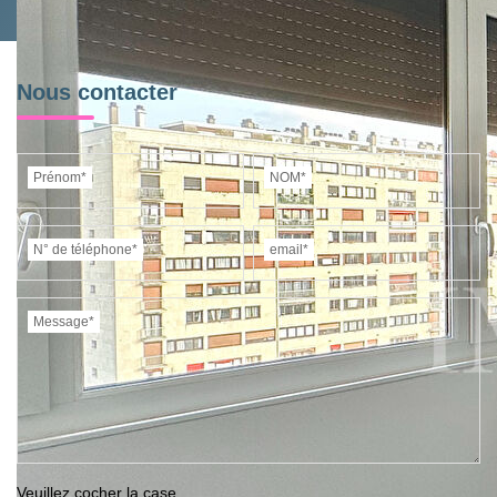
Nous contacter
Prénom*
NOM*
N° de téléphone*
email*
Message*
Veuillez cocher la case