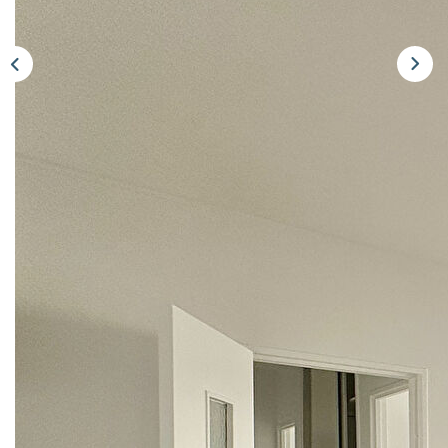
Notre Équipe
Nous Rejoindre
Nos Actualités
CONTACT
Description
Réf : LA268
Antony : Beau 3 pièces de 58 m² calme et sans vis-à-vis ,
à 5 minutes à pied du RER B station parc de sceaux et
proche des écoles et des commerces.