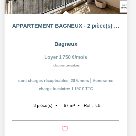
APPARTEMENT BAGNEUX - 2 pièce(s) - 66.55 m2 MEUBLÉ
Bagneux
Loyer 1 750 €/mois
charges comprises
|
dont charges récupérables: 20 €/mois
Honoraires
charge locataire: 1 197 € TTC
67
m²
Réf :
LB
3
pièce(s)