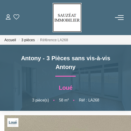
ACHETER
Accueil
3 pièces
Référence LA268
LOUER
Antony - 3 Pièces sans vis-à-vis
ESTIMER
Antony
VENDRE
Loué
FAIRE GÉRER
3
pièce(s)
•
58
m²
•
Réf : LA268
NOS AGENCES
Loué
Qui Sommes-Nous