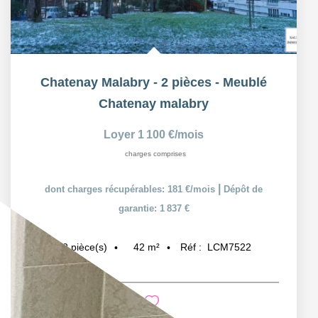
Chatenay Malabry - 2 pièces - Meublé
Chatenay malabry
Loyer 1 100 €/mois
charges comprises
|
dont charges récupérables: 181 €/mois
Dépôt de
garantie: 1 837 €
42
m²
Réf :
LCM7522
2
pièce(s)