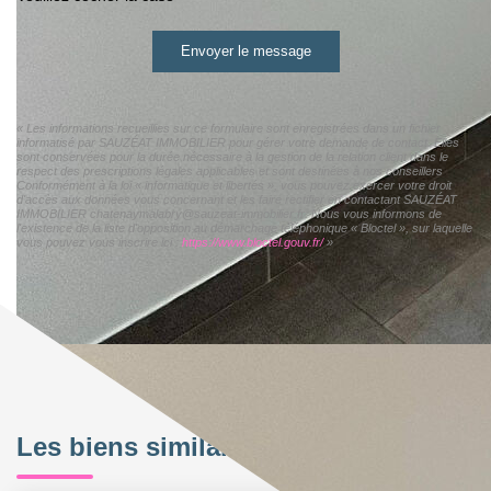
Envoyer le message
« Les informations recueillies sur ce formulaire sont enregistrées dans un fichier
informatisé par SAUZÉAT IMMOBILIER pour gérer votre demande de contact. Elles
sont conservées pour la durée nécessaire à la gestion de la relation client dans le
respect des prescriptions légales applicables et sont destinées à nos conseillers
Conformément à la loi « informatique et libertés », vous pouvez exercer votre droit
d'accès aux données vous concernant et les faire rectifier en contactant SAUZÉAT
IMMOBILIER chatenaymalabry@sauzeat-immobilier.fr. Nous vous informons de
l'existence de la liste d'opposition au démarchage téléphonique « Bloctel », sur laquelle
vous pouvez vous inscrire ici :
https://www.bloctel.gouv.fr/
»
Les biens similaires