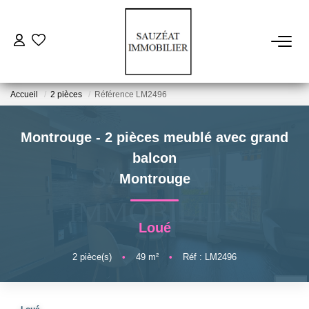
ACHETER
Accueil
2 pièces
Référence LM2496
LOUER
Montrouge - 2 pièces meublé avec grand
ESTIMER
balcon
Montrouge
VENDRE
Loué
FAIRE GÉRER
2
pièce(s)
•
49
m²
•
Réf : LM2496
NOS AGENCES