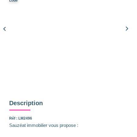
Qui Sommes-Nous
Loué
Notre Équipe
Nous Rejoindre
Nos Actualités
CONTACT
Description
Réf : LM2496
Sauzéat immobilier vous propose :