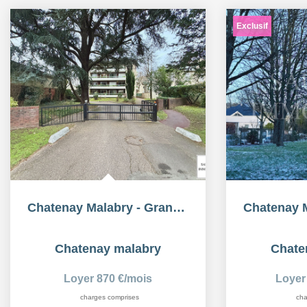
Exclusif
Chatenay Malabry - Grand studio à deux pas du Parc de Sceaux
Chatenay malabry
Chate
Loyer 870 €/mois
Loyer
charges comprises
cha