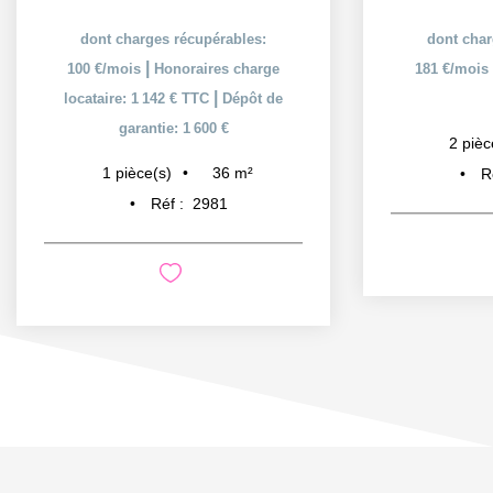
dont charges récupérables:
dont char
|
100 €/mois
Honoraires charge
181 €/mois
|
locataire: 1 142 € TTC
Dépôt de
garantie: 1 600 €
2
pièc
36
m²
1
pièce(s)
R
Réf :
2981