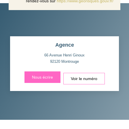
rendez-vous sur
https://www.georisques.gouv.fr/
Agence
66 Avenue Henri Ginoux
92120
Montrouge
Nous écrire
Voir le numéro