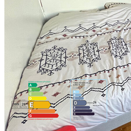
chambre, une salle de bains avec WC.
Proche RER B Arcueil-Cachan et commerces.
Refait à neuf
Disponible Maintenant
Nos honoraires
Nous contacter
Diagnostics énergétiques