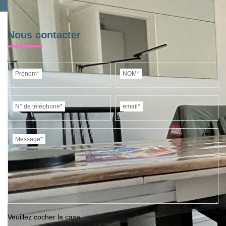
Nous contacter
Prénom*
NOM*
N° de téléphone*
email*
Message*
Veuillez cocher la case