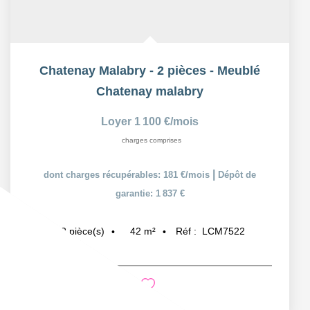
Chatenay Malabry - 2 pièces - Meublé
Chatenay malabry
Loyer 1 100 €/mois
charges comprises
|
dont charges récupérables: 181 €/mois
Dépôt de
garantie: 1 837 €
42
m²
Réf :
LCM7522
2
pièce(s)