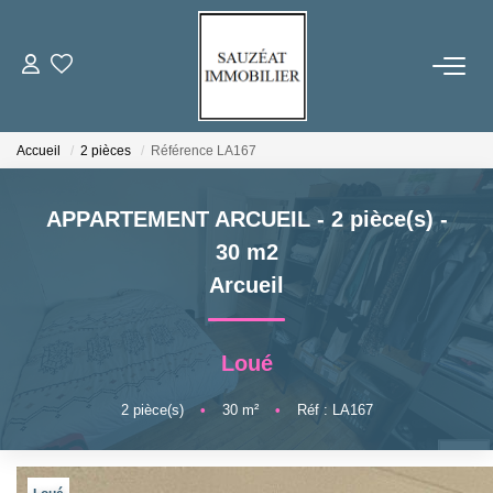
ACHETER
Accueil
2 pièces
Référence LA167
LOUER
APPARTEMENT ARCUEIL - 2 pièce(s) -
ESTIMER
30 m2
Arcueil
VENDRE
Loué
FAIRE GÉRER
2
pièce(s)
•
30
m²
•
Réf : LA167
NOS AGENCES
Qui Sommes-Nous