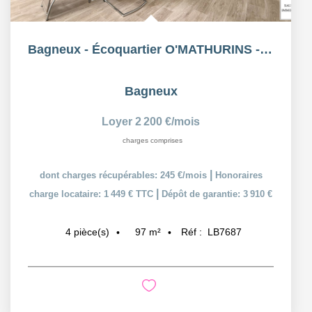
Bagneux - Écoquartier O'MATHURINS - Duplex aux allures...
Bagneux
Loyer 2 200 €/mois
charges comprises
|
dont charges récupérables: 245 €/mois
Honoraires
|
charge locataire: 1 449 € TTC
Dépôt de garantie: 3 910 €
97
m²
Réf :
LB7687
4
pièce(s)