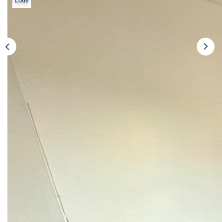
Loué
Notre Équipe
Nous Rejoindre
Nos Actualités
CONTACT
Description
Réf : LA167
ARCUEIL - T2 de 30 m² avec une entrée, un séjour, une
cuisine aménagée avec plaque de cuisson et hotte, une