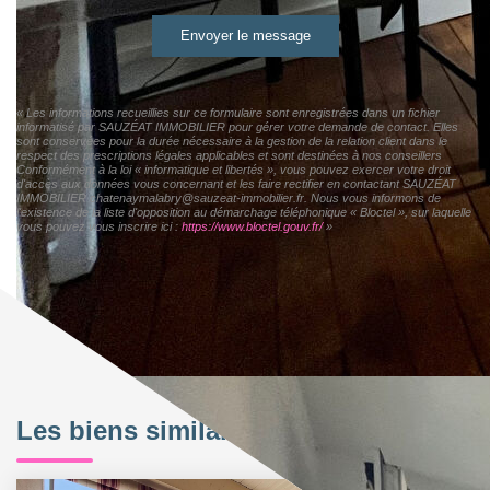
Envoyer le message
« Les informations recueillies sur ce formulaire sont enregistrées dans un fichier
informatisé par SAUZÉAT IMMOBILIER pour gérer votre demande de contact. Elles
sont conservées pour la durée nécessaire à la gestion de la relation client dans le
respect des prescriptions légales applicables et sont destinées à nos conseillers
Conformément à la loi « informatique et libertés », vous pouvez exercer votre droit
d'accès aux données vous concernant et les faire rectifier en contactant SAUZÉAT
IMMOBILIER chatenaymalabry@sauzeat-immobilier.fr. Nous vous informons de
l'existence de la liste d'opposition au démarchage téléphonique « Bloctel », sur laquelle
vous pouvez vous inscrire ici :
https://www.bloctel.gouv.fr/
»
Les biens similaires