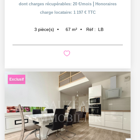
|
dont charges récupérables: 20 €/mois
Honoraires
charge locataire: 1 197 € TTC
67
m²
Réf :
LB
3
pièce(s)
Exclusif