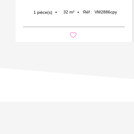
32
m²
Réf :
VM2886cpy
1
pièce(s)