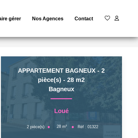
aire gérer
Nos Agences
Contact
APPARTEMENT BAGNEUX - 2
pièce(s) - 28 m2
Bagneux
Loué
28
m²
2
pièce(s)
Réf :
01322