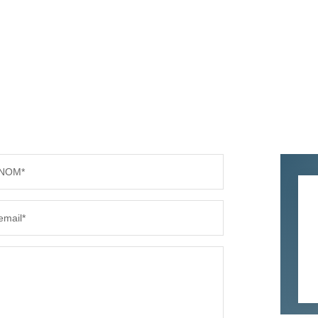
NOM*
email*