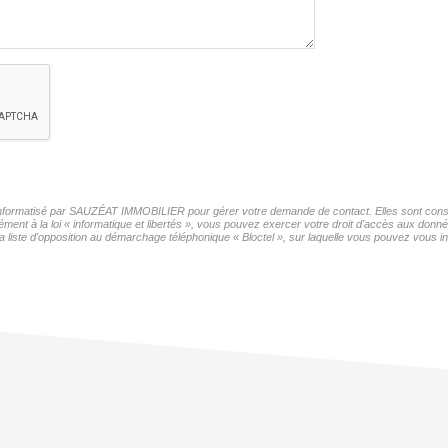
r informatisé par SAUZÉAT IMMOBILIER pour gérer votre demande de contact. Elles sont conser
mément à la loi « informatique et libertés », vous pouvez exercer votre droit d'accès aux do
iste d'opposition au démarchage téléphonique « Bloctel », sur laquelle vous pouvez vous ins