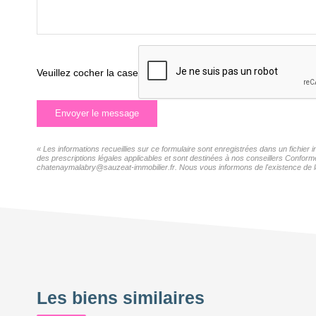
Veuillez cocher la case
Envoyer le message
« Les informations recueillies sur ce formulaire sont enregistrées dans un fichie
des prescriptions légales applicables et sont destinées à nos conseillers Confor
chatenaymalabry@sauzeat-immobilier.fr. Nous vous informons de l'existence de la l
Les biens similaires