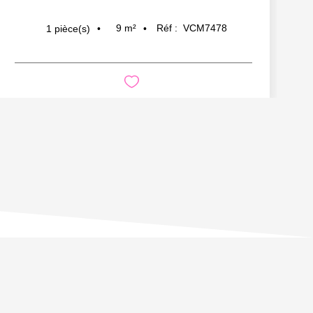
9
m²
Réf :
VCM7478
1
pièce(s)