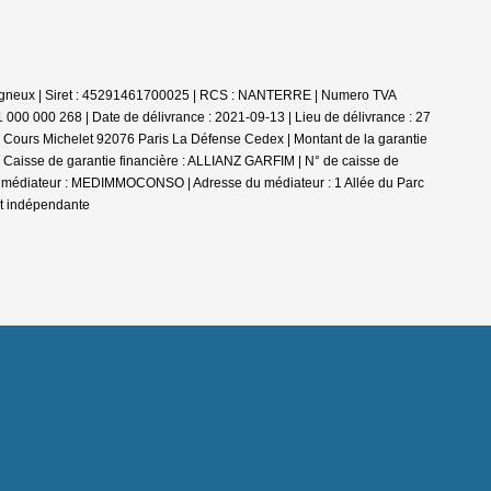
0 Bagneux | Siret : 45291461700025 | RCS : NANTERRE | Numero TVA
 000 000 268 | Date de délivrance : 2021-09-13 | Lieu de délivrance : 27
 1 Cours Michelet 92076 Paris La Défense Cedex | Montant de la garantie
| Caisse de garantie financière : ALLIANZ GARFIM | N° de caisse de
 du médiateur : MEDIMMOCONSO | Adresse du médiateur : 1 Allée du Parc
nt indépendante