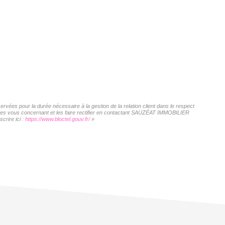
vées pour la durée nécessaire à la gestion de la relation client dans le respect
nnées vous concernant et les faire rectifier en contactant SAUZÉAT IMMOBILIER
crire ici :
https://www.bloctel.gouv.fr/
»