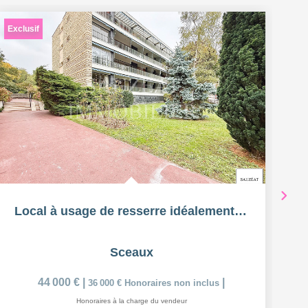
Exclusif
Ex
Local à usage de resserre idéalement situé à Sceaux
Sceaux
44 000 €
|
|
36 000 €
Honoraires non inclus
Honoraires à la charge du vendeur