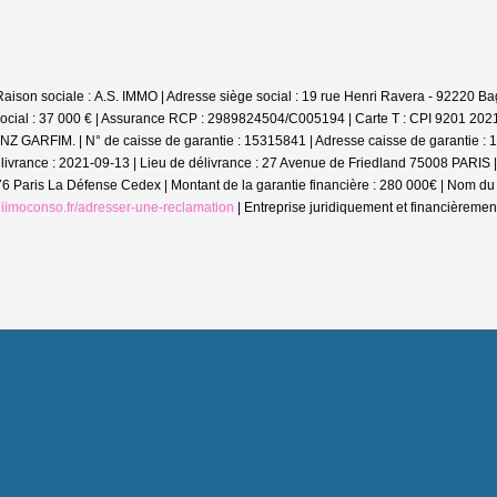
Raison sociale : A.S. IMMO | Adresse siège social : 19 rue Henri Ravera - 9222
social : 37 000 € | Assurance RCP : 2989824504/C005194 |
Carte T : CPI 9201 2021
ANZ GARFIM. | N° de caisse de garantie : 15315841 | Adresse caisse de garantie :
élivrance : 2021-09-13 | Lieu de délivrance : 27 Avenue de Friedland 75008 PARIS 
076 Paris La Défense Cedex | Montant de la garantie financière : 280 000€ | Nom
diimoconso.fr/adresser-une-reclamation
|
Entreprise juridiquement et financièreme