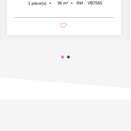
36
m²
Réf :
VB7565
1
pièce(s)