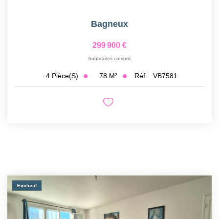
Bagneux
299 900 €
honoraires compris
78
M²
Réf :
VB7581
4
Pièce(s)
Exclusif