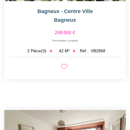
Bagneux - Centre Ville
Bagneux
249 000 €
honoraires compris
42
M²
Réf :
VB2868
2
Pièce(s)