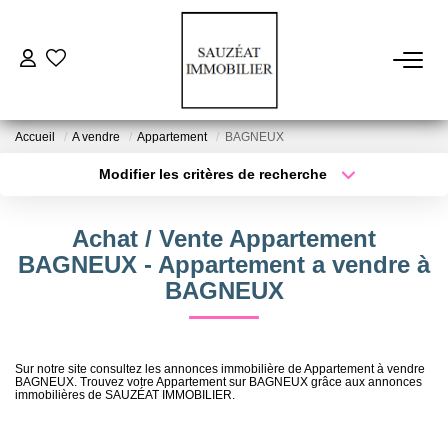
ACHETER
Accueil
A vendre
Appartement
BAGNEUX
LOUER
Modifier les critères de recherche
Type de transaction
Localisation
Acheter
Localisation
ESTIMER
Achat / Vente Appartement
Type de bien
Sélectionnez...
Surface min
BAGNEUX - Appartement a vendre à
VENDRE
BAGNEUX
Plus de critères
Budget max
FAIRE GÉRER
Créer une alerte
Sur notre site consultez les annonces immobilière de Appartement à vendre
BAGNEUX. Trouvez votre Appartement sur BAGNEUX grâce aux annonces
immobilières de SAUZÉAT IMMOBILIER.
NOS AGENCES