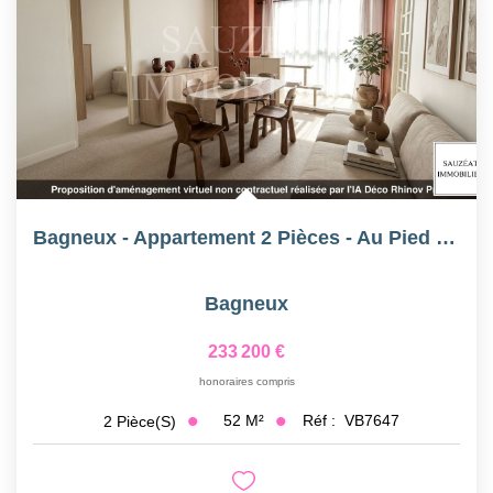
Bagneux - Appartement 2 Pièces - Au Pied Du Métro 4
Bagneux
233 200 €
honoraires compris
52
M²
Réf :
VB7647
2
Pièce(s)