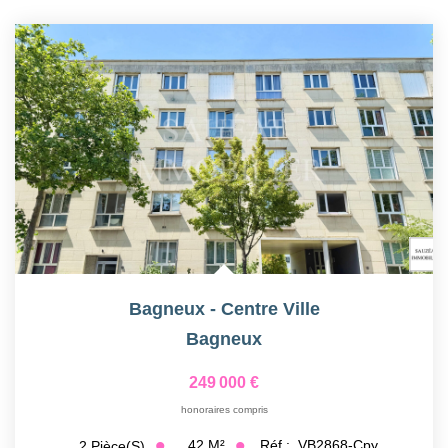
Bagneux - Centre Ville
Bagneux
249 000 €
honoraires compris
42
M²
Réf :
VB2868-Cpy
2
Pièce(s)