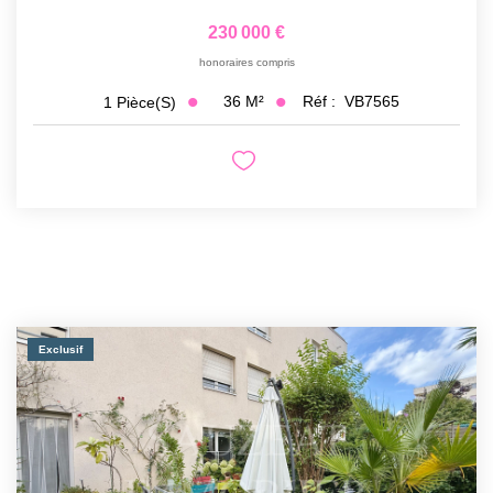
230 000 €
honoraires compris
36
M²
Réf :
VB7565
1
Pièce(s)
Exclusif