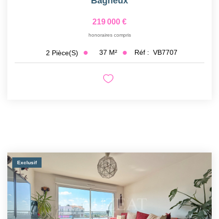
Bagneux
219 000 €
honoraires compris
37
M²
Réf :
VB7707
2
Pièce(s)
Exclusif