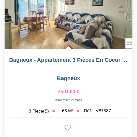
Bagneux - Appartement 3 Pièces En Coeur De Ville
Bagneux
350 000 €
honoraires compris
66
M²
Réf :
VB7587
3
Pièce(s)