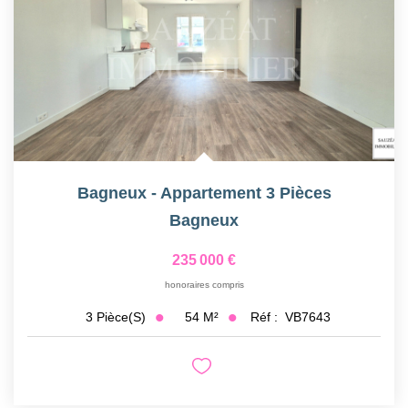
Bagneux - Appartement 3 Pièces
Bagneux
235 000 €
honoraires compris
54
M²
Réf :
VB7643
3
Pièce(s)