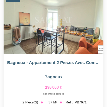
Bagneux - Appartement 2 Pièces Avec Combles
Bagneux
198 000 €
honoraires compris
37
M²
Réf :
VB7671
2
Pièce(s)