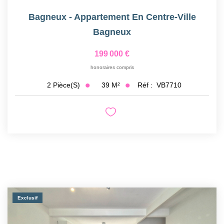
Bagneux - Appartement En Centre-Ville
Bagneux
199 000 €
honoraires compris
39
M²
Réf :
VB7710
2
Pièce(s)
Exclusif