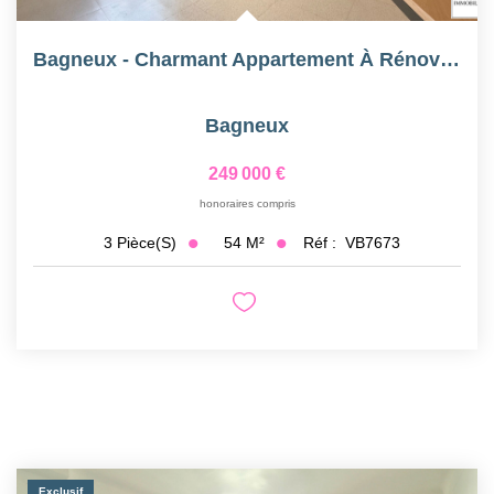
Bagneux - Charmant Appartement À Rénover - Place Dampierre
Bagneux
249 000 €
honoraires compris
54
M²
Réf :
VB7673
3
Pièce(s)
Exclusif