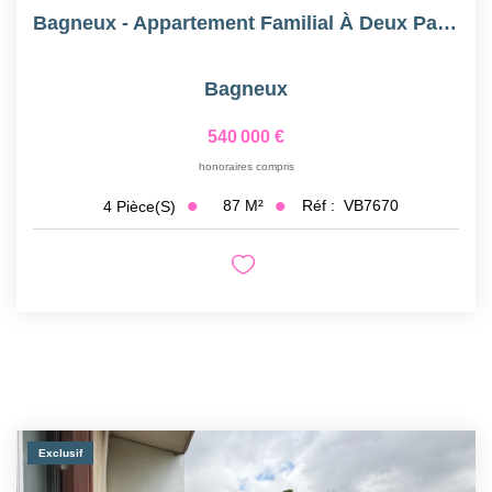
Bagneux - Appartement Familial À Deux Pas Du Métro
Bagneux
540 000 €
honoraires compris
87
M²
Réf :
VB7670
4
Pièce(s)
Exclusif