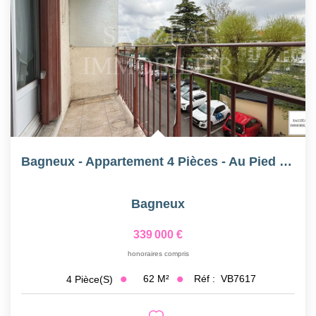
Bagneux - Appartement 4 Pièces - Au Pied Du Métro 4 Et 15
Bagneux
339 000 €
honoraires compris
62
M²
Réf :
VB7617
4
Pièce(s)