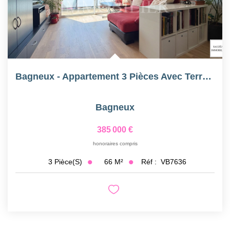
Bagneux - Appartement 3 Pièces Avec Terrasse De 14m² -...
Bagneux
385 000 €
honoraires compris
66
M²
Réf :
VB7636
3
Pièce(s)