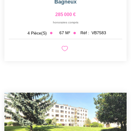
Bagneux
285 000 €
honoraires compris
67
M²
Réf :
VB7583
4
Pièce(s)