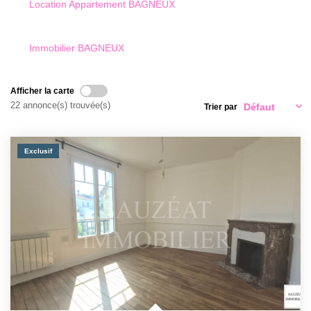
Qui Sommes-Nous
Location Appartement BAGNEUX
Notre Équipe
Nous Rejoindre
Immobilier BAGNEUX
Nos Actualités
Afficher la carte
22 annonce(s) trouvée(s)
Trier par
CONTACT
Exclusif