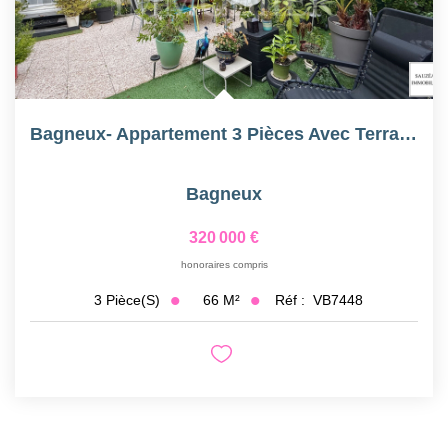
Bagneux- Appartement 3 Pièces Avec Terrasse De 60 M2
Bagneux
320 000 €
honoraires compris
66
M²
Réf :
VB7448
3
Pièce(s)