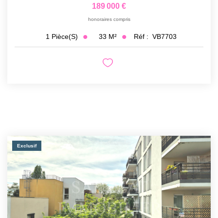
189 000 €
honoraires compris
33
M²
Réf :
VB7703
1
Pièce(s)
Exclusif