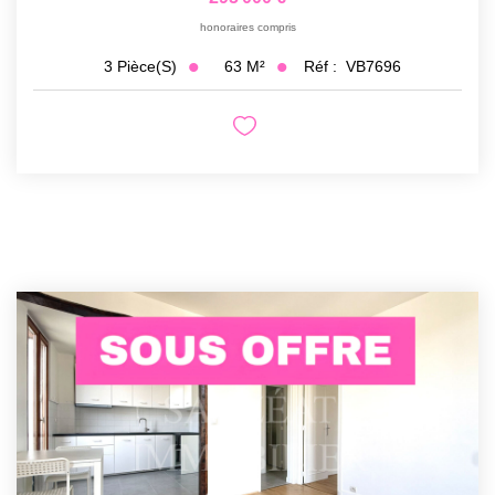
honoraires compris
63
M²
Réf :
VB7696
3
Pièce(s)