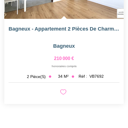
Bagneux - Appartement 2 Pièces De Charme - Quartier Métro 4...
Bagneux
210 000 €
honoraires compris
34
M²
Réf :
VB7692
2
Pièce(s)