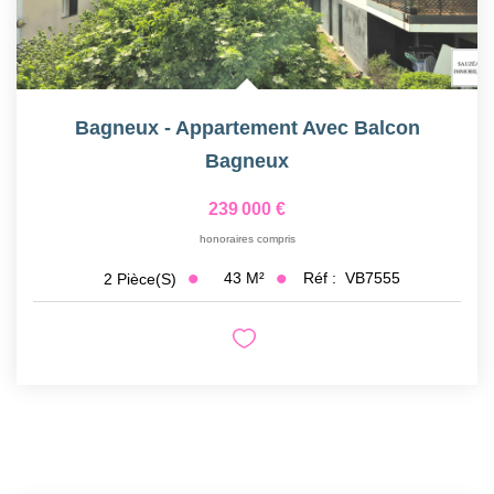
Bagneux - Appartement Avec Balcon
Bagneux
239 000 €
honoraires compris
43
M²
Réf :
VB7555
2
Pièce(s)