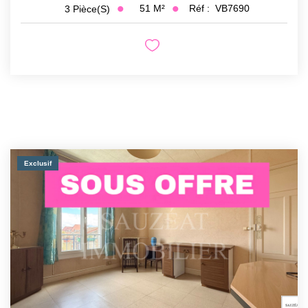
51
M²
Réf :
VB7690
3
Pièce(s)
Exclusif