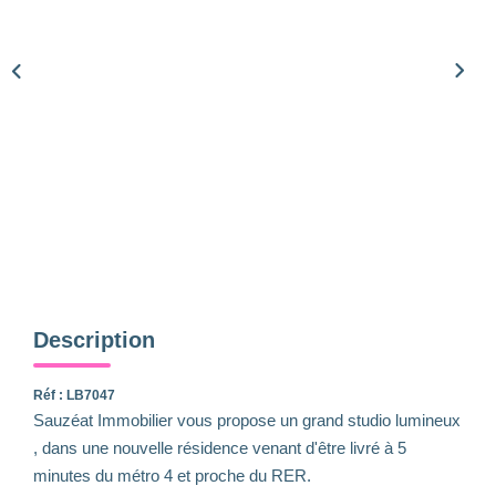
Qui Sommes-Nous
Notre Équipe
Nous Rejoindre
Nos Actualités
CONTACT
Description
Réf : LB7047
Sauzéat Immobilier vous propose un grand studio lumineux
, dans une nouvelle résidence venant d'être livré à 5
minutes du métro 4 et proche du RER.