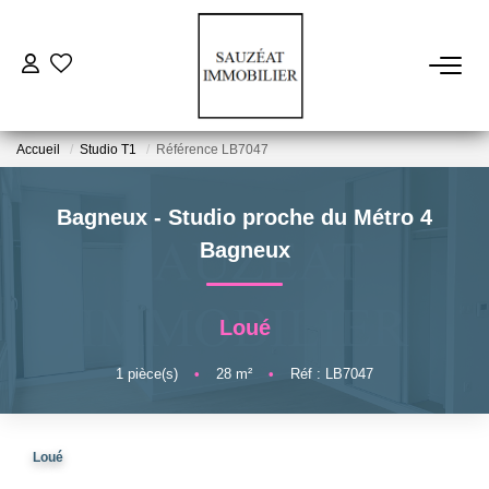
ACHETER
Accueil
Studio T1
Référence LB7047
LOUER
Bagneux - Studio proche du Métro 4
ESTIMER
Bagneux
VENDRE
Loué
FAIRE GÉRER
1
pièce(s)
•
28
m²
•
Réf : LB7047
NOS AGENCES
Loué