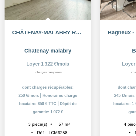
CHÂTENAY-MALABRY RER - Appartement 3 Pièces 56,69m²
Chatenay malabry
B
Loyer 1 322 €/mois
Loyer
charges comprises
cha
dont charges récupérables:
dont char
|
250 €/mois
Honoraires charge
245 €/mois
|
locataire: 850 € TTC
Dépôt de
locataire: 1
garantie: 1 072 €
gara
57
m²
3
pièce(s)
4
pièc
Réf :
LCM6258