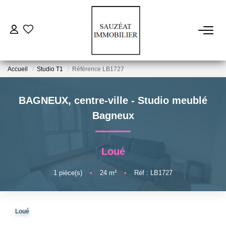
ACHETER
Accueil
Studio T1
Référence LB1727
LOUER
BAGNEUX, centre-ville - Studio meublé
ESTIMER
Bagneux
VENDRE
Loué
FAIRE GÉRER
1
pièce(s)
•
24
m²
•
Réf : LB1727
NOS AGENCES
Loué