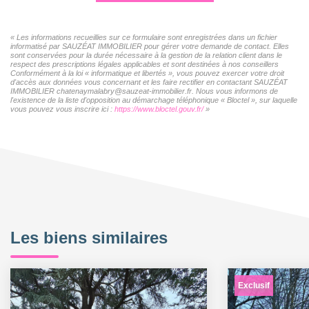
« Les informations recueillies sur ce formulaire sont enregistrées dans un fichier
informatisé par SAUZÉAT IMMOBILIER pour gérer votre demande de contact. Elles
sont conservées pour la durée nécessaire à la gestion de la relation client dans le
respect des prescriptions légales applicables et sont destinées à nos conseillers
Conformément à la loi « informatique et libertés », vous pouvez exercer votre droit
d'accès aux données vous concernant et les faire rectifier en contactant SAUZÉAT
IMMOBILIER chatenaymalabry@sauzeat-immobilier.fr. Nous vous informons de
l'existence de la liste d'opposition au démarchage téléphonique « Bloctel », sur laquelle
vous pouvez vous inscrire ici :
https://www.bloctel.gouv.fr/
»
Les biens similaires
Exclusif