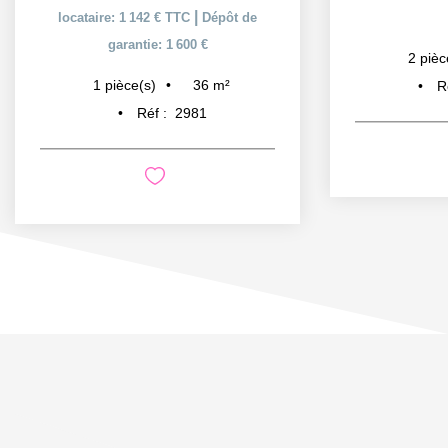
|
locataire: 1 142 € TTC
Dépôt de
garantie: 1 600 €
2
pièc
36
m²
1
pièce(s)
R
Réf :
2981