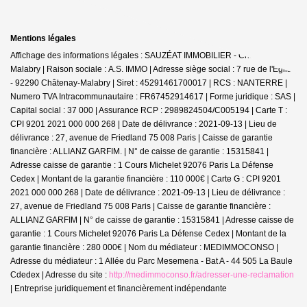
Mentions légales
Affichage des informations légales : SAUZÉAT IMMOBILIER - Châtenay-
Malabry | Raison sociale : A.S. IMMO | Adresse siège social : 7 rue de l'Église
- 92290 Châtenay-Malabry | Siret : 45291461700017 | RCS : NANTERRE |
Numero TVA Intracommunautaire : FR67452914617 | Forme juridique : SAS |
Capital social : 37 000 | Assurance RCP : 2989824504/C005194 |
Carte T :
CPI 9201 2021 000 000 268 | Date de délivrance : 2021-09-13 | Lieu de
délivrance : 27, avenue de Friedland 75 008 Paris | Caisse de garantie
financière : ALLIANZ GARFIM. | N° de caisse de garantie : 15315841 |
Adresse caisse de garantie : 1 Cours Michelet 92076 Paris La Défense
Cedex | Montant de la garantie financière : 110 000€ | Carte G : CPI 9201
2021 000 000 268 | Date de délivrance : 2021-09-13 | Lieu de délivrance :
27, avenue de Friedland 75 008 Paris | Caisse de garantie financière :
ALLIANZ GARFIM | N° de caisse de garantie : 15315841 | Adresse caisse de
garantie : 1 Cours Michelet 92076 Paris La Défense Cedex | Montant de la
garantie financière : 280 000€ | Nom du médiateur : MEDIMMOCONSO |
Adresse du médiateur : 1 Allée du Parc Mesemena - Bat A - 44 505 La Baule
Cdedex | Adresse du site :
http://medimmoconso.fr/adresser-une-reclamation
|
Entreprise juridiquement et financièrement indépendante