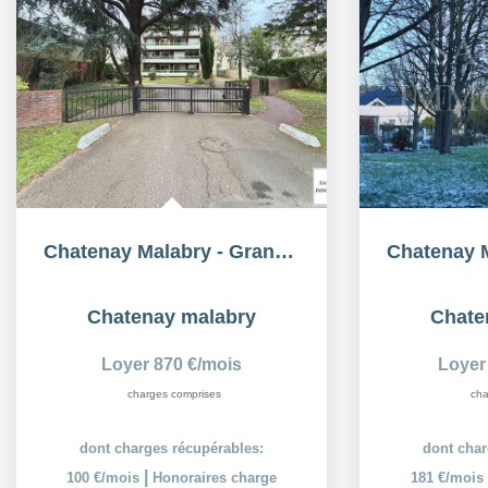
Chatenay Malabry - Grand studio à deux pas du Parc de Sceaux
Chatenay malabry
Chate
Loyer 870 €/mois
Loyer
charges comprises
cha
dont charges récupérables:
dont char
|
100 €/mois
Honoraires charge
181 €/mois