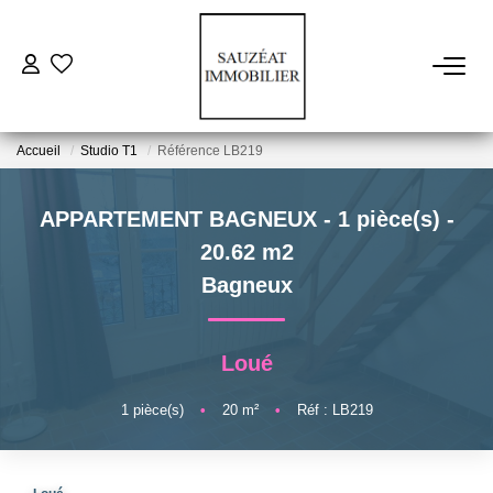
ACHETER
Accueil
Studio T1
Référence LB219
LOUER
APPARTEMENT BAGNEUX - 1 pièce(s) -
ESTIMER
20.62 m2
Bagneux
VENDRE
Loué
FAIRE GÉRER
1
pièce(s)
•
20
m²
•
Réf : LB219
NOS AGENCES