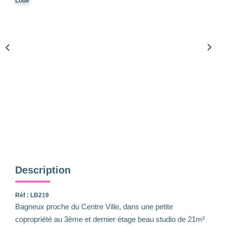
Qui Sommes-Nous
Loué
Notre Équipe
Nous Rejoindre
Nos Actualités
CONTACT
Description
Réf : LB219
Bagneux proche du Centre Ville, dans une petite
copropriété au 3ème et dernier étage beau studio de 21m²