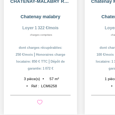
CHÂTENAY-MALABRY RER - Appartement 3 Pièces 56,69m²
Chatenay malabry
Chate
Loyer 1 322 €/mois
Loye
charges comprises
cha
dont charges récupérables:
dont char
|
250 €/mois
Honoraires charge
100 €/mois
|
locataire: 850 € TTC
Dépôt de
locataire: 1
garantie: 1 072 €
gara
57
m²
3
pièce(s)
1
pièc
Réf :
LCM6258