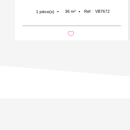
36
m²
Réf :
VB7672
1
pièce(s)