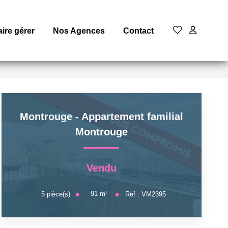
aire gérer
Nos Agences
Contact
Montrouge - Appartement familial
Montrouge
Vendu
91
m²
5
pièce(s)
Réf :
VM2395