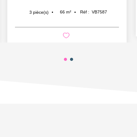
66
m²
Réf :
VB7587
3
pièce(s)