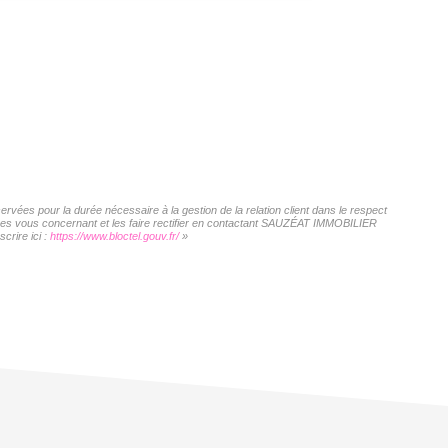
vées pour la durée nécessaire à la gestion de la relation client dans le respect
nnées vous concernant et les faire rectifier en contactant SAUZÉAT IMMOBILIER
crire ici :
https://www.bloctel.gouv.fr/
»