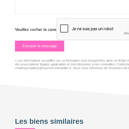
Veuillez cocher la case
Envoyer le message
« Les informations recueillies sur ce formulaire sont enregistrées dans un fichie
des prescriptions légales applicables et sont destinées à nos conseillers Confor
chatenaymalabry@sauzeat-immobilier.fr. Nous vous informons de l'existence de la l
Les biens similaires