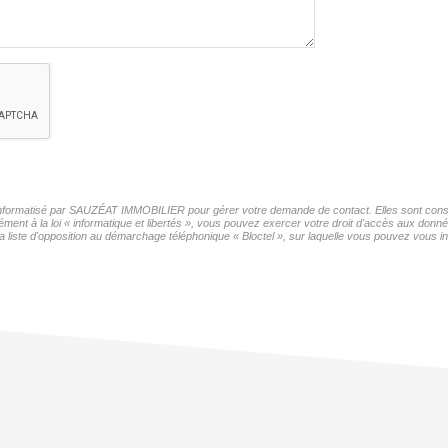
r informatisé par SAUZÉAT IMMOBILIER pour gérer votre demande de contact. Elles sont conser
mément à la loi « informatique et libertés », vous pouvez exercer votre droit d'accès aux do
iste d'opposition au démarchage téléphonique « Bloctel », sur laquelle vous pouvez vous ins