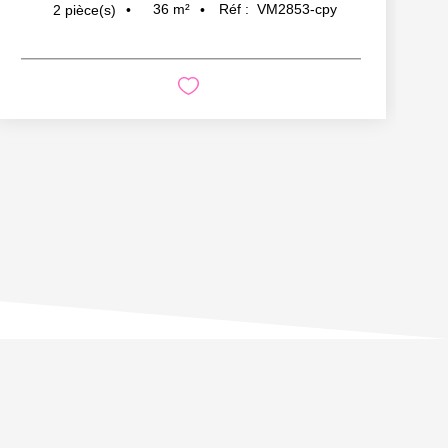
36
m²
Réf :
VM2853-cpy
2
pièce(s)