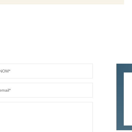
NOM*
email*