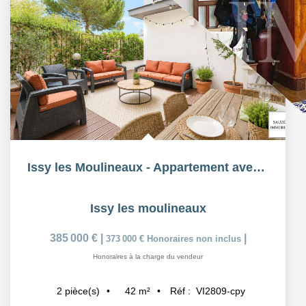
Issy les Moulineaux - Appartement avec terrasse
Issy les moulineaux
385 000 €
|
|
373 000 €
Honoraires non inclus
Honoraires à la charge du vendeur
42
m²
Réf :
VI2809-cpy
2
pièce(s)