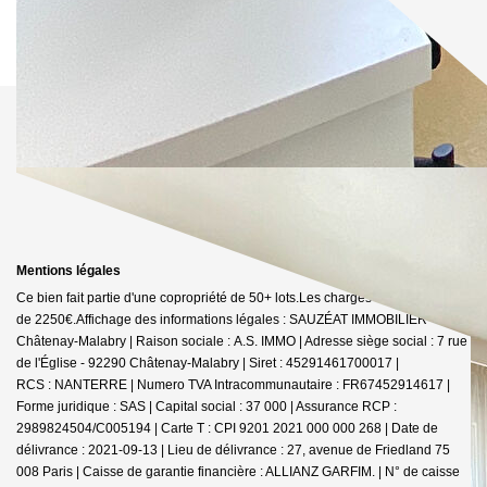
Mentions légales
Ce bien fait partie d'une copropriété de 50+ lots.Les charges annuelles sont
de 2250€.
Affichage des informations légales : SAUZÉAT IMMOBILIER -
Châtenay-Malabry | Raison sociale : A.S. IMMO | Adresse siège social : 7 rue
de l'Église - 92290 Châtenay-Malabry | Siret : 45291461700017 |
RCS : NANTERRE | Numero TVA Intracommunautaire : FR67452914617 |
Forme juridique : SAS | Capital social : 37 000 | Assurance RCP :
2989824504/C005194 |
Carte T : CPI 9201 2021 000 000 268 | Date de
délivrance : 2021-09-13 | Lieu de délivrance : 27, avenue de Friedland 75
008 Paris | Caisse de garantie financière : ALLIANZ GARFIM. | N° de caisse