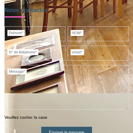
Nous contacter
Prénom*
NOM*
N° de téléphone*
email*
Message*
Veuillez cocher la case
Envoyer le message