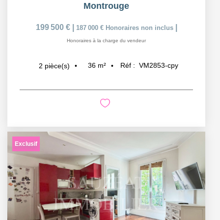
Montrouge
199 500 €
|
|
187 000 €
Honoraires non inclus
Honoraires à la charge du vendeur
36
m²
Réf :
VM2853-cpy
2
pièce(s)
Exclusif