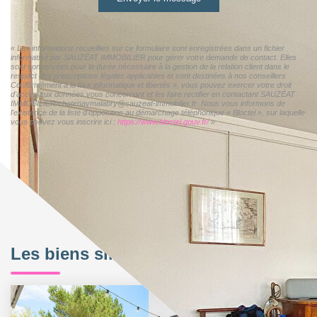
« Les informations recueillies sur ce formulaire sont enregistrées dans un fichier
informatisé par SAUZÉAT IMMOBILIER pour gérer votre demande de contact. Elles
sont conservées pour la durée nécessaire à la gestion de la relation client dans le
respect des prescriptions légales applicables et sont destinées à nos conseillers
Conformément à la loi « informatique et libertés », vous pouvez exercer votre droit
d'accès aux données vous concernant et les faire rectifier en contactant SAUZÉAT
IMMOBILIER chatenaymalabry@sauzeat-immobilier.fr. Nous vous informons de
l'existence de la liste d'opposition au démarchage téléphonique « Bloctel », sur laquelle
vous pouvez vous inscrire ici :
https://www.bloctel.gouv.fr/
»
Les biens similaires