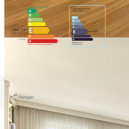
Montant estimé des dépenses annuelles d'énergie pour un
usage standard entre 1020€ et 1430€. Pour la date de
référence 01/01/2021.
Imprimer
Partager
Ce bien est soumis à un diagnostic ERP (État
des Risques et Pollutions). Pour en savoir plus,