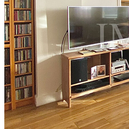
au calme et dans la verdure, à seulement quelques minutes
du métro ligne 4 Barbara, des écoles et des commerces
diversifiés.
L'appartement offre une belle luminosité par son quatrième
et dernier étage et un ensoleillement par son exposition
est/ouest. De plus, la configuration est idéale et sans perte
de place.
Le bien est disposé de la manière suivante :
- un séjour double, une cuisine, un dégagement, deux
chambres, une salle de bain et un WC séparé, ainsi qu'une
cave au sous-sol du bâtiment.
- Placement libre de stationnement dans la résidence.
Nos honoraires
Nous contacter
Diagnostics énergétiques