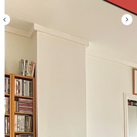
Notre Équipe
Nous Rejoindre
Nos Actualités
CONTACT
Description
Réf : VM2389
SAUZÉAT IMMOBILIER Montrouge vous propose à la
vente, ce charmant appartement 4 pièces de 67 m² situé en
plein coeur de la résidence Buffalo. Le bâtiment est localisé