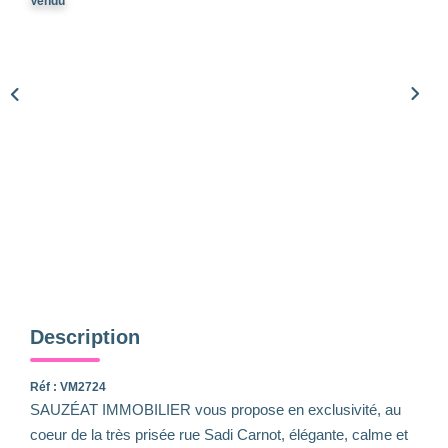
Qui Sommes-Nous
Vendu
Notre Équipe
Nous Rejoindre
Nos Actualités
CONTACT
Description
Réf : VM2724
SAUZÉAT IMMOBILIER vous propose en exclusivité, au
coeur de la très prisée rue Sadi Carnot, élégante, calme et