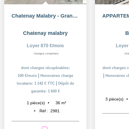
Chatenay Malabry - Grand studio à deux pas du Parc de Sceaux
Chatenay malabry
B
Loyer 870 €/mois
Loyer
charges comprises
cha
dont charges récupérables:
dont charges r
|
|
100 €/mois
Honoraires charge
Honoraires ch
|
locataire: 1 142 € TTC
Dépôt de
garantie: 1 600 €
3
pièce(s)
36
m²
1
pièce(s)
Réf :
2981