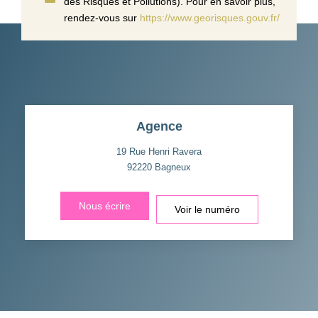
des Risques et Pollutions). Pour en savoir plus,
rendez-vous sur
https://www.georisques.gouv.fr/
Agence
19 Rue Henri Ravera
92220
Bagneux
Nous écrire
Voir le numéro