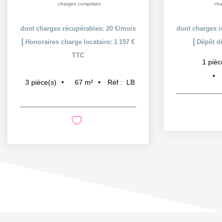
charges comprises
cha
dont charges récupérables: 20 €/mois
dont charges r
|
|
Honoraires charge locataire: 1 197 €
Dépôt de
TTC
1
pièc
67
m²
Réf :
LB
3
pièce(s)