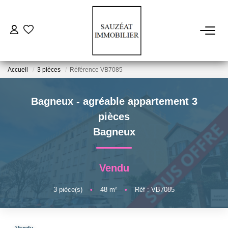
ACHETER
Accueil
3 pièces
Référence VB7085
LOUER
Bagneux - agréable appartement 3
ESTIMER
pièces
Bagneux
VENDRE
Vendu
FAIRE GÉRER
3
pièce(s)
•
48
m²
•
Réf : VB7085
NOS AGENCES