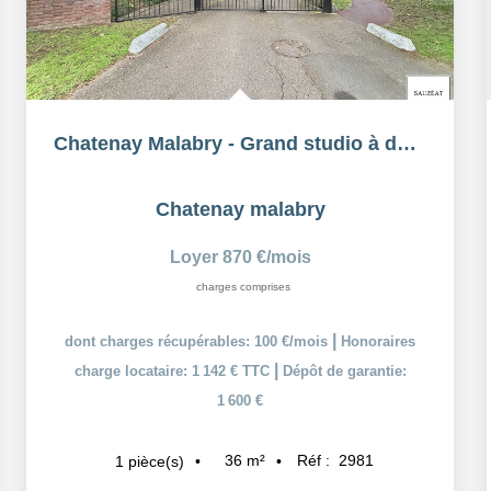
Chatenay Malabry - Grand studio à deux pas du Parc de Sceaux
Chatenay malabry
Loyer 870 €/mois
charges comprises
|
dont charges récupérables: 100 €/mois
Honoraires
|
charge locataire: 1 142 € TTC
Dépôt de garantie:
1 600 €
36
m²
Réf :
2981
1
pièce(s)