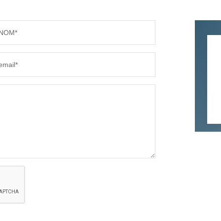
NOM*
email*