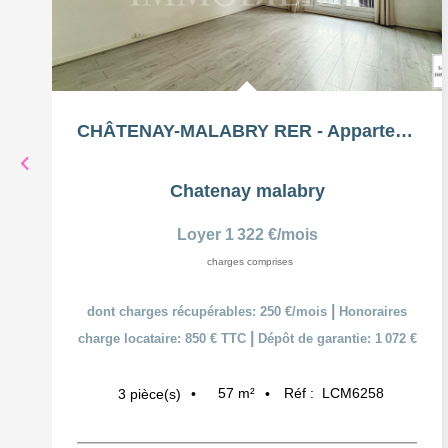
CHÂTENAY-MALABRY RER - Appartement 3 Pièces 56,69m²
Chatenay malabry
Loyer 1 322 €/mois
charges comprises
|
dont charges récupérables: 250 €/mois
Honoraires
|
charge locataire: 850 € TTC
Dépôt de garantie: 1 072 €
57
m²
Réf :
LCM6258
3
pièce(s)