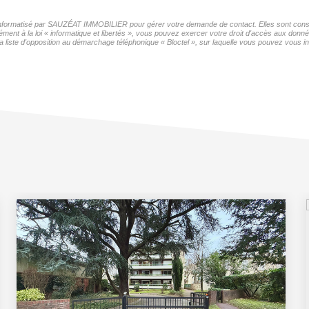
r informatisé par SAUZÉAT IMMOBILIER pour gérer votre demande de contact. Elles sont conser
mément à la loi « informatique et libertés », vous pouvez exercer votre droit d'accès aux do
iste d'opposition au démarchage téléphonique « Bloctel », sur laquelle vous pouvez vous ins