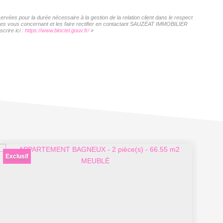
vées pour la durée nécessaire à la gestion de la relation client dans le respect
nnées vous concernant et les faire rectifier en contactant SAUZÉAT IMMOBILIER
crire ici :
https://www.bloctel.gouv.fr/
»
Exclusif
Ex