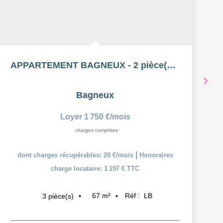
APPARTEMENT BAGNEUX - 2 pièce(s) - 66.55 m2 MEUBLÉ
Bagneux
Loyer 1 750 €/mois
charges comprises
|
dont charges récupérables: 20 €/mois
Honoraires
charge locataire: 1 197 € TTC
67
m²
Réf :
LB
3
pièce(s)