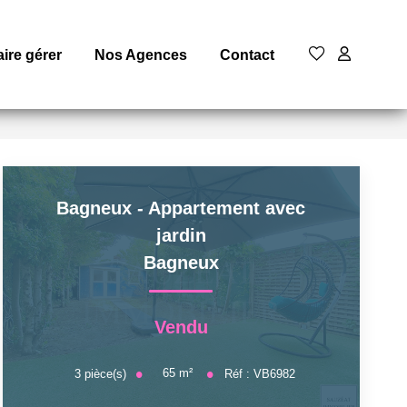
aire gérer
Nos Agences
Contact
Bagneux - Appartement avec
jardin
Bagneux
Vendu
65
m²
3
pièce(s)
Réf :
VB6982