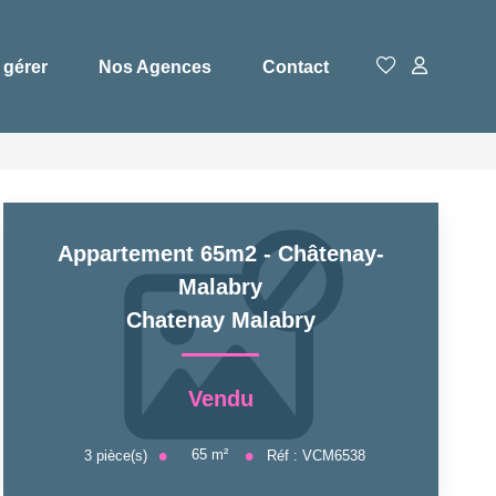
 gérer
Nos Agences
Contact
Appartement 65m2 - Châtenay-
Malabry
Chatenay Malabry
Vendu
65
m²
3
pièce(s)
Réf :
VCM6538