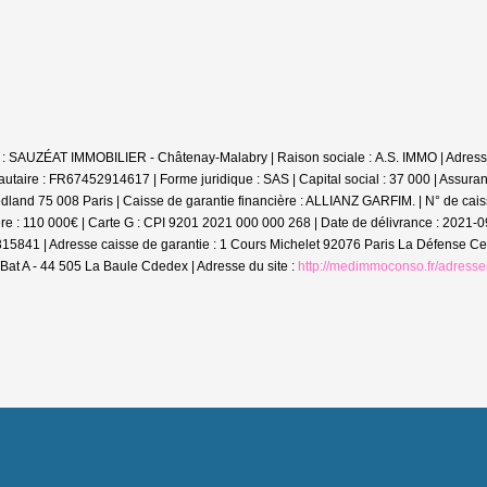
s : SAUZÉAT IMMOBILIER - Châtenay-Malabry | Raison sociale : A.S. IMMO | Adresse 
aire : FR67452914617 | Forme juridique : SAS | Capital social : 37 000 | Assu
edland 75 008 Paris | Caisse de garantie financière : ALLIANZ GARFIM. | N° de cais
re : 110 000€ | Carte G : CPI 9201 2021 000 000 268 | Date de délivrance : 2021-09
315841 | Adresse caisse de garantie : 1 Cours Michelet 92076 Paris La Défense Ced
t A - 44 505 La Baule Cdedex | Adresse du site :
http://medimmoconso.fr/adresse