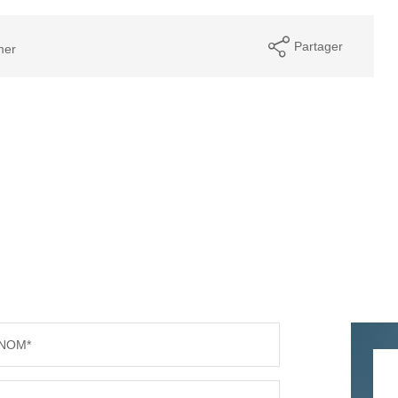
Partager
mer
NOM*