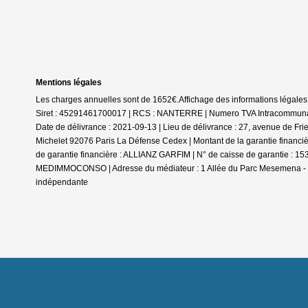
Mentions légales
Les charges annuelles sont de 1652€.
Affichage des informations légale
Siret : 45291461700017 | RCS : NANTERRE | Numero TVA Intracommunaut
Date de délivrance : 2021-09-13 | Lieu de délivrance : 27, avenue de Fri
Michelet 92076 Paris La Défense Cedex | Montant de la garantie financiè
de garantie financière : ALLIANZ GARFIM | N° de caisse de garantie : 15
MEDIMMOCONSO | Adresse du médiateur : 1 Allée du Parc Mesemena - Ba
indépendante