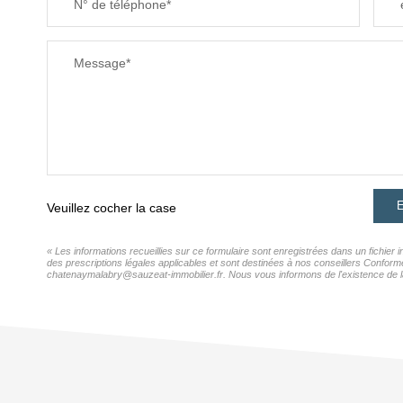
N° de téléphone*
Message*
E
Veuillez cocher la case
« Les informations recueillies sur ce formulaire sont enregistrées dans un fichie
des prescriptions légales applicables et sont destinées à nos conseillers Confor
chatenaymalabry@sauzeat-immobilier.fr. Nous vous informons de l'existence de la l