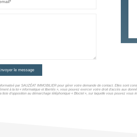
email*
nvoyer le message
r informatisé par SAUZÉAT IMMOBILIER pour gérer votre demande de contact. Elles sont conser
mément à la loi « informatique et libertés », vous pouvez exercer votre droit d'accès aux do
iste d'opposition au démarchage téléphonique « Bloctel », sur laquelle vous pouvez vous ins