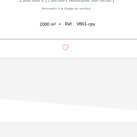
1 060 000 €
|
|
1 000 000 €
Honoraires non inclus
Honoraires à la charge du vendeur
Réf :
VB01-cpy
2000
m²