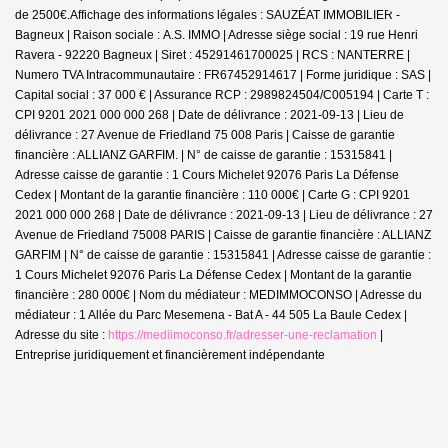
de 2500€.
Affichage des informations légales : SAUZÉAT IMMOBILIER -
Bagneux | Raison sociale : A.S. IMMO | Adresse siège social : 19 rue Henri
Ravera - 92220 Bagneux | Siret : 45291461700025 | RCS : NANTERRE |
Numero TVA Intracommunautaire : FR67452914617 | Forme juridique : SAS |
Capital social : 37 000 € | Assurance RCP : 2989824504/C005194 |
Carte T :
CPI 9201 2021 000 000 268 | Date de délivrance : 2021-09-13 | Lieu de
délivrance : 27 Avenue de Friedland 75 008 Paris | Caisse de garantie
financière : ALLIANZ GARFIM. | N° de caisse de garantie : 15315841 |
Adresse caisse de garantie : 1 Cours Michelet 92076 Paris La Défense
Cedex | Montant de la garantie financière : 110 000€ | Carte G : CPI 9201
2021 000 000 268 | Date de délivrance : 2021-09-13 | Lieu de délivrance : 27
Avenue de Friedland 75008 PARIS | Caisse de garantie financière : ALLIANZ
GARFIM | N° de caisse de garantie : 15315841 | Adresse caisse de garantie :
1 Cours Michelet 92076 Paris La Défense Cedex | Montant de la garantie
financière : 280 000€ | Nom du médiateur : MEDIMMOCONSO | Adresse du
médiateur : 1 Allée du Parc Mesemena - Bat A - 44 505 La Baule Cedex |
Adresse du site :
https://mediimoconso.fr/adresser-une-reclamation
|
Entreprise juridiquement et financièrement indépendante