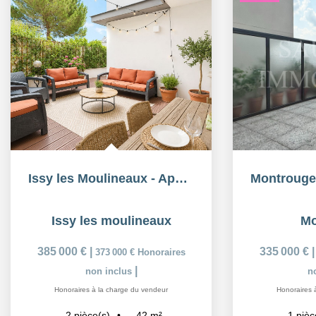
Issy les Moulineaux - Appartement avec terrasse
Issy les moulineaux
Mo
385 000 €
|
335 000 €
373 000 €
Honoraires
|
non inclus
n
Honoraires à la charge du vendeur
Honoraires 
42
m²
2
pièce(s)
1
pièc