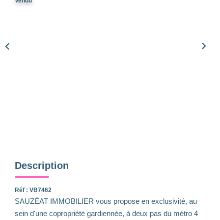
Qui Sommes-Nous
Vendu
Notre Équipe
Nous Rejoindre
Nos Actualités
CONTACT
Description
Réf : VB7462
SAUZÉAT IMMOBILIER vous propose en exclusivité, au
sein d'une copropriété gardiennée, à deux pas du métro 4