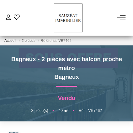
ACHETER
Accueil
2 pièces
Référence VB7462
LOUER
Bagneux - 2 pièces avec balcon proche
ESTIMER
métro
Bagneux
VENDRE
Vendu
FAIRE GÉRER
2
pièce(s)
•
40
m²
•
Réf : VB7462
NOS AGENCES