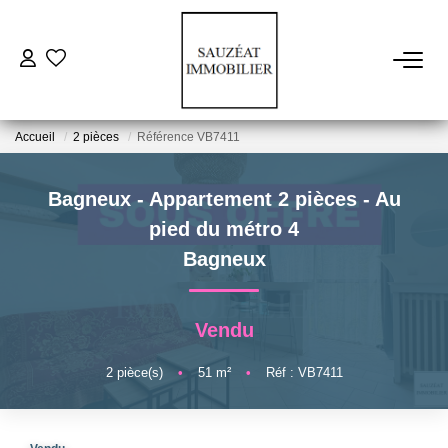
ACHETER
Accueil
2 pièces
Référence VB7411
LOUER
Bagneux - Appartement 2 pièces - Au
ESTIMER
pied du métro 4
Bagneux
VENDRE
Vendu
FAIRE GÉRER
2
pièce(s)
•
51
m²
•
Réf : VB7411
NOS AGENCES