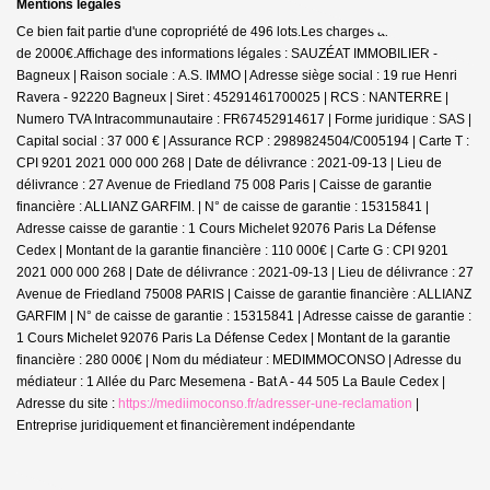
Mentions légales
Ce bien fait partie d'une copropriété de 496 lots.Les charges annuelles sont
de 2000€.
Affichage des informations légales : SAUZÉAT IMMOBILIER -
Bagneux | Raison sociale : A.S. IMMO | Adresse siège social : 19 rue Henri
Ravera - 92220 Bagneux | Siret : 45291461700025 | RCS : NANTERRE |
Numero TVA Intracommunautaire : FR67452914617 | Forme juridique : SAS |
Capital social : 37 000 € | Assurance RCP : 2989824504/C005194 |
Carte T :
CPI 9201 2021 000 000 268 | Date de délivrance : 2021-09-13 | Lieu de
délivrance : 27 Avenue de Friedland 75 008 Paris | Caisse de garantie
financière : ALLIANZ GARFIM. | N° de caisse de garantie : 15315841 |
Adresse caisse de garantie : 1 Cours Michelet 92076 Paris La Défense
Cedex | Montant de la garantie financière : 110 000€ | Carte G : CPI 9201
2021 000 000 268 | Date de délivrance : 2021-09-13 | Lieu de délivrance : 27
Avenue de Friedland 75008 PARIS | Caisse de garantie financière : ALLIANZ
GARFIM | N° de caisse de garantie : 15315841 | Adresse caisse de garantie :
1 Cours Michelet 92076 Paris La Défense Cedex | Montant de la garantie
financière : 280 000€ | Nom du médiateur : MEDIMMOCONSO | Adresse du
médiateur : 1 Allée du Parc Mesemena - Bat A - 44 505 La Baule Cedex |
Adresse du site :
https://mediimoconso.fr/adresser-une-reclamation
|
Entreprise juridiquement et financièrement indépendante