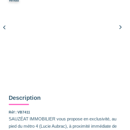
Qui Sommes-Nous
Vendu
Notre Équipe
Nous Rejoindre
Nos Actualités
CONTACT
Description
Réf : VB7411
SAUZÉAT IMMOBILIER vous propose en exclusivité, au
pied du métro 4 (Lucie Aubrac), à proximité immédiate de