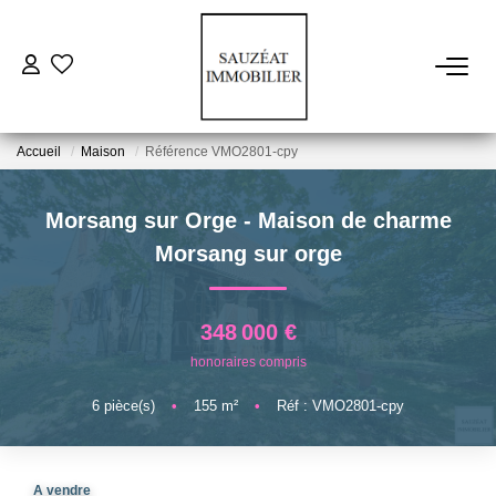
ACHETER
Accueil
Maison
Référence VMO2801-cpy
LOUER
Morsang sur Orge - Maison de charme
ESTIMER
Morsang sur orge
VENDRE
348 000 €
honoraires compris
FAIRE GÉRER
6
pièce(s)
•
155
m²
•
Réf : VMO2801-cpy
NOS AGENCES
A vendre