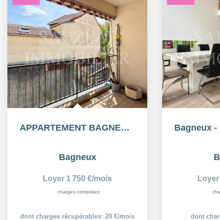
APPARTEMENT BAGNEUX - 2 pièce(s) - 66.55 m2 MEUBLÉ
Bagneux
B
Loyer 1 750 €/mois
Loyer
charges comprises
cha
dont charges récupérables: 20 €/mois
dont char