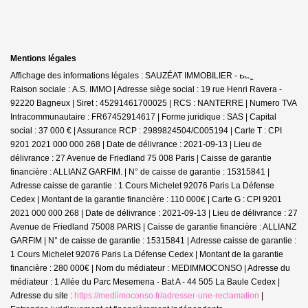
Mentions légales
Affichage des informations légales : SAUZÉAT IMMOBILIER - Bagneux |
Raison sociale : A.S. IMMO | Adresse siège social : 19 rue Henri Ravera -
92220 Bagneux | Siret : 45291461700025 | RCS : NANTERRE | Numero TVA
Intracommunautaire : FR67452914617 | Forme juridique : SAS | Capital
social : 37 000 € | Assurance RCP : 2989824504/C005194 |
Carte T : CPI
9201 2021 000 000 268 | Date de délivrance : 2021-09-13 | Lieu de
délivrance : 27 Avenue de Friedland 75 008 Paris | Caisse de garantie
financière : ALLIANZ GARFIM. | N° de caisse de garantie : 15315841 |
Adresse caisse de garantie : 1 Cours Michelet 92076 Paris La Défense
Cedex | Montant de la garantie financière : 110 000€ | Carte G : CPI 9201
2021 000 000 268 | Date de délivrance : 2021-09-13 | Lieu de délivrance : 27
Avenue de Friedland 75008 PARIS | Caisse de garantie financière : ALLIANZ
GARFIM | N° de caisse de garantie : 15315841 | Adresse caisse de garantie :
1 Cours Michelet 92076 Paris La Défense Cedex | Montant de la garantie
financière : 280 000€ | Nom du médiateur : MEDIMMOCONSO | Adresse du
médiateur : 1 Allée du Parc Mesemena - Bat A - 44 505 La Baule Cedex |
Adresse du site :
https://mediimoconso.fr/adresser-une-reclamation
|