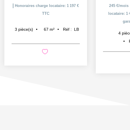
|
Honoraires charge locataire: 1 197 €
245 €/mois
TTC
locataire: 1
gara
67
m²
Réf :
LB
3
pièce(s)
4
pièc