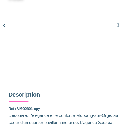
Qui Sommes-Nous
Notre Équipe
Nous Rejoindre
Nos Actualités
CONTACT
Description
Réf : VMO2801-cpy
Découvrez l'élégance et le confort à Morsang-sur-Orge, au
coeur d'un quartier pavillonnaire prisé. L'agence Sauzéat