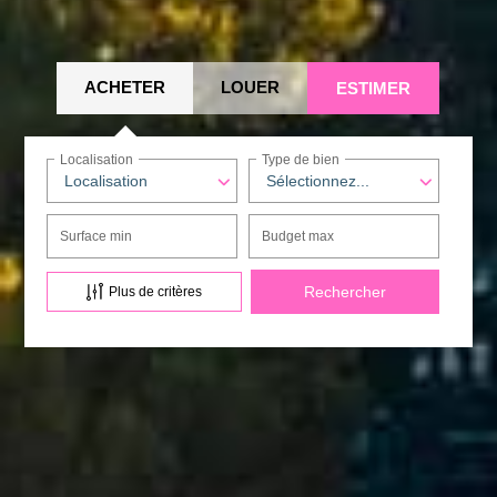
ACHETER
LOUER
ESTIMER
Localisation
Type de bien
Localisation
Sélectionnez...
Surface min
Budget max
Plus de critères